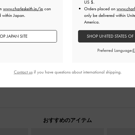
とてもよかった
とてもよかった
とても
US $
.
on
www.charleskeith.jp/jp
can
Orders placed on
www.charl
d within Japan.
only be delivered within Unit
America.
OP JAPAN SITE
SHOP UNITED STATES OF
Preferred Language:
Contact us
if you have questions about international shipping.
おすすめのアイテム