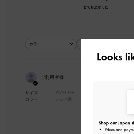
とてもよかった
カラー
サイズ
全て
全て
Looks l
通勤用です
ご利用者様
ッションも
サイズ
37/23.5cm
カラー
レッド系
通勤用です購入しま
意外とクッションも
Shop our Japan si
デザイン
Prices and paym