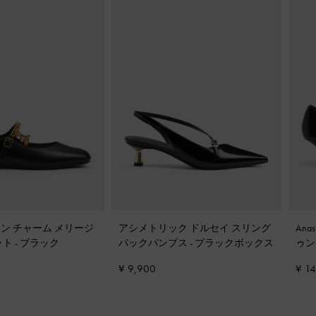
ン チャーム メリージ
アシメトリック ドルセイ スリング
Ana
ット
-
ブラック
バックパンプス
-
ブラックボックス
ゥ
¥ 9,900
¥ 1