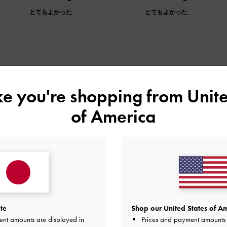
とてもよかった
とてもよかった
デザイン
品質
快適さ
全て
全て
全て
ike you're shopping from
Unite
of America
購入しましたが普段履きになりつつも
あって疲れませんでした。
したが普段履きになりつつもあります。
あって疲れませんでした。
te
Shop our United States of Am
品質
快適さ
ent amounts are displayed in
Prices and payment amounts 