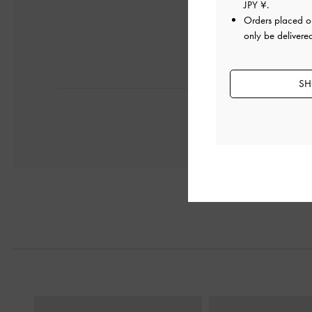
JPY ¥
.
Orders placed 
only be delivere
SH