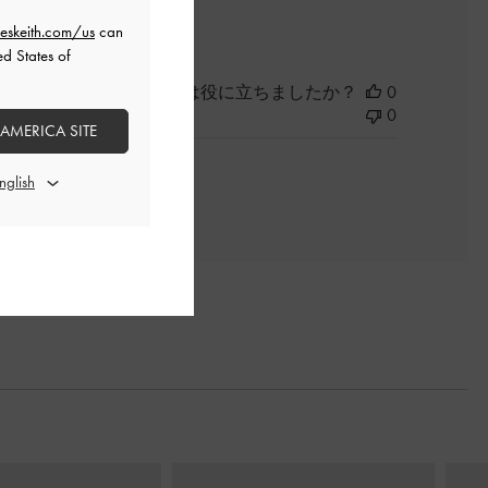
よかった
eskeith.com/us
can
ed States of
このレビューは役に立ちましたか？
0
0
 AMERICA SITE