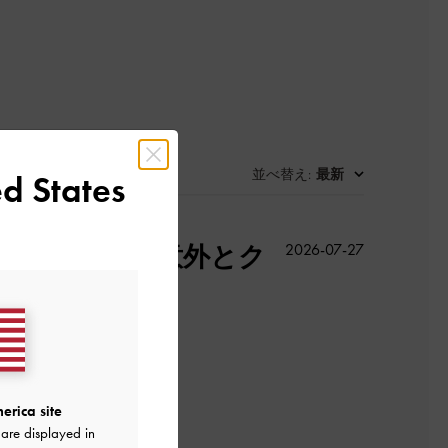
並べ替え
最新
:
d States
公
あります。 意外とク
2026-07-27
開
日
erica site
are displayed in