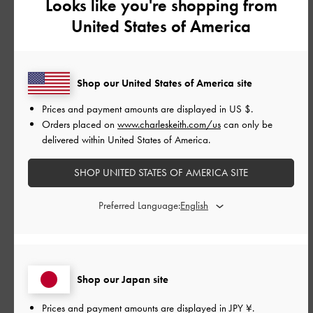
Looks like you're shopping from
United States of America
公
2026-07-27
ご利用者様
開
通勤用です購入しましたが普段
日
Shop our United States of America site
履きになりつつもあります。 意
Prices and payment amounts are displayed in
US $
.
外とクッションもあって疲れま
Orders placed on
www.charleskeith.com/us
can only be
delivered within United States of America.
せんでした。
SHOP UNITED STATES OF AMERICA SITE
Preferred Language:
通勤用です購入しましたが普段履きになりつつもあります。
意外とクッションもあって疲れませんでした。
|
サイズ:
37/23.5cm
カラー:
レッド系
デザイン
Shop our Japan site
とてもよかった
Prices and payment amounts are displayed in
JPY ¥
.