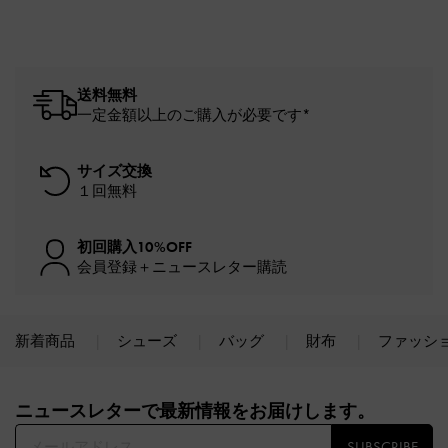
送料無料
一定金額以上のご購入が必要です*
サイズ交換
１回無料
初回購入10%OFF
会員登録＋ニュースレター購読
新着商品
シューズ
バッグ
財布
ファッシ
Site footer
ニュースレターで最新情報をお届けします。​
SUBSCRIBE