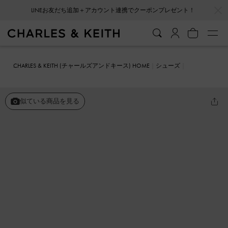
…
…
LINEお友だち追加＋アカウント連携でクーポンプレゼント！
CHARLES & KEITH (チャールズアンドキース) HOME
シューズ
メリージェーン
Maybelle メイベル パテント ストラッピー スリング
バック フラット
似ている商品を見る