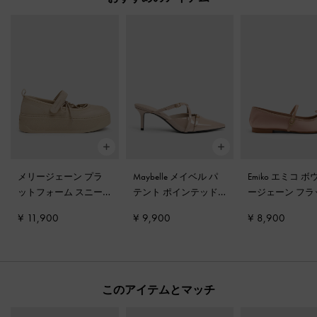
メリージェーン プラ
Maybelle メイベル パ
Emiko エミコ ボ
ットフォーム スニー
テント ポインテッド
ージェーン フ
カー
-
ベージュ
ヒールミュール
-
ヌー
ヌード
¥ 11,900
¥ 9,900
¥ 8,900
ド
このアイテムとマッチ