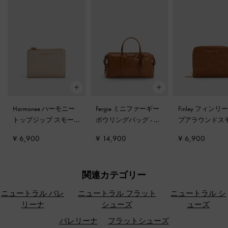
Harmonee ハーモニー
Fergie ミニファーギー
Finley フィンリ
トップジップ スモー
ボウリングバッグ
-
デ
プアラウンドス
ルウォレット
-
トープ
ィストレスドタン
ウォレット
-
デ
¥ 6,900
¥ 14,900
¥ 6,900
レスドタン
関連カテゴリー
ニュートラル バレ
ニュートラル フラット
ニュートラル シ
リーナ
シューズ
ューズ
バレリーナ
フラットシューズ