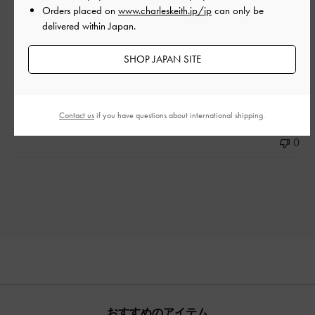
Orders placed on
www.charleskeith.jp/jp
can only be
品質
delivered within Japan.
とてもよかった
SHOP JAPAN SITE
もっと見る
Contact us
if you have questions about international shipping.
このレビューは役に立ちましたか？
0
0
おすすめのアイテム