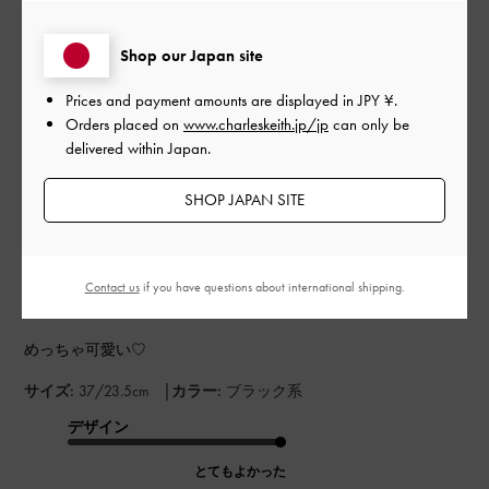
もっと見る
Shop our Japan site
このレビューは役に立ちましたか？
0
Prices and payment amounts are displayed in
JPY ¥
.
0
Orders placed on
www.charleskeith.jp/jp
can only be
delivered within Japan.
SHOP JAPAN SITE
公
2022-06-17
ご利用者様
開
ねこさんのレビュー
日
Contact us
if you have questions about international shipping.
めっちゃ可愛い♡
|
サイズ:
37/23.5cm
カラー:
ブラック系
デザイン
とてもよかった