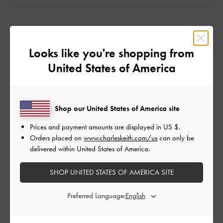
公
2022-07-30
ご利用者様
開
Looks like you're shopping from
めちゃくちゃかわいい
日
United States of America
普段22. 5でこちらも22. 5がちょうどよかったです！
Shop our United States of America site
履きやすいし服を選ばないのでおきにいりです♡
Prices and payment amounts are displayed in
US $
.
|
サイズ:
35/22.5cm
カラー:
ブラック系
Orders placed on
www.charleskeith.com/us
can only be
デザイン
delivered within United States of America.
とてもよかった
SHOP UNITED STATES OF AMERICA SITE
品質
Preferred Language:
よかった