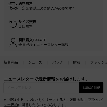
送料無料
一定金額以上のご購入が必要です*
サイズ交換
１回無料
初回購入10%OFF
会員登録＋ニュースレター購読
新着商品
シューズ
バッグ
財布
ファッシ
Site footer
ニュースレターで最新情報をお届けします。​
SUBSCRIBE
※「登録する」ボタンをクリックすると、
利用規約
、
プライバ
シー規約
に同意したものとみなします。