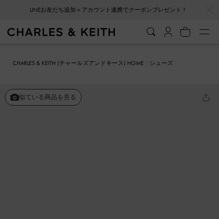
…
…
LINEお友だち追加＋アカウント連携でクーポンプレゼント！
CHARLES & KEITH (チャールズアンドキース) HOME
シューズ
フラットシューズ
ボウタイ バレリーナフラット
似ている商品を見る