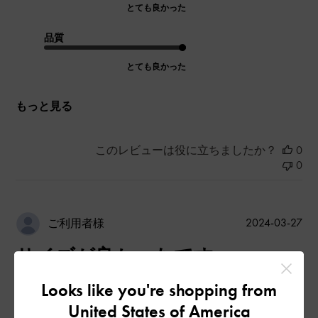
とても良かった
品質
とても良かった
もっと見る
このレビューは役に立ちましたか？
0
0
公
2024-03-27
ご利用者様
開
サイズが良かったです。
日
Looks like you're shopping from
United States of America
普段22. 5か23ですが、22. 5で良かったです。