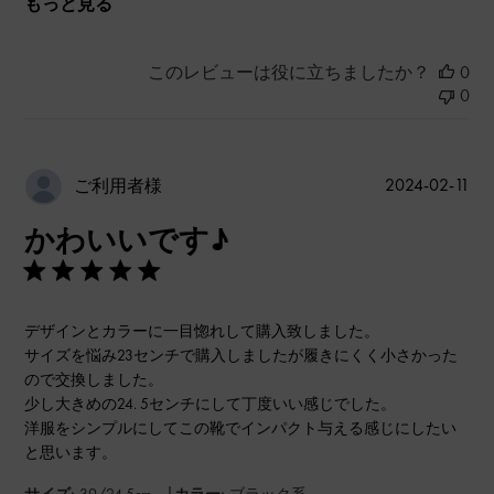
もっと見る
このレビューは役に立ちましたか？
0
0
公
2024-02-11
ご利用者様
開
かわいいです♪
日
デザインとカラーに一目惚れして購入致しました。
サイズを悩み23センチで購入しましたが履きにくく小さかった
ので交換しました。
少し大きめの24. 5センチにして丁度いい感じでした。
洋服をシンプルにしてこの靴でインパクト与える感じにしたい
と思います。
|
サイズ:
39/24.5cm
カラー:
ブラック系