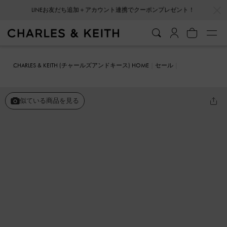
…
…
会員登録＋ニュースレター登録で10%OFFクーポンプレゼント！
CHARLES & KEITH (チャールズアンドキース) HOME
セール
シューズ
フラット
プラットフォーム オックスフォード
似ている商品を見る