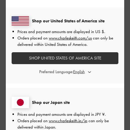
|
サイズ:
35/22.5cm
カラー:
ブラック系
デザイン
Shop our United States of America site
Prices and payment amounts are displayed in
US $
.
とても良かった
Orders placed on
www.charleskeith.com/us
can only be
品質
delivered within United States of America.
とても良かった
SHOP UNITED STATES OF AMERICA SITE
もっと見る
Preferred Language:
このレビューは役に立ちましたか？
0
0
Shop our Japan site
Prices and payment amounts are displayed in
JPY ¥
.
公
2024-03-20
ご利用者様
Orders placed on
www.charleskeith.jp/jp
can only be
開
delivered within Japan.