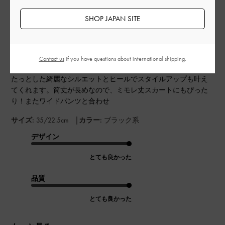
buiさんのレビュー
日
SHOP JAPAN SITE
身長150cm/22. 5cm/甲高幅広/35に中敷きを入れて着用。シュー
ズによっては35を着用しており、こちらは35が丁度良かったで
Contact us
if you have questions about international shipping.
す。ストレッチ素材で足を柔らかく包み込んでくれる事と。ぴ
たっとした綺麗なシルエットとヒールでスタイルアップも叶え
てくれます。筒丈が長めなので、ミモレ丈スカートにもぴった
り！またワイドパンツと合わせ
|
サイズ:
35/22.5cm
カラー:
ブラック系
デザイン
とても良かった
品質
とても良かった