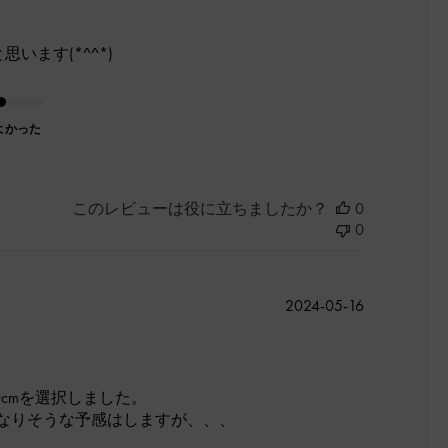
開
日
います(*^^*)
よかった
このレビューは役に立ちましたか？
0
0
公
2024-05-16
開
日
0cmを選択しました。
なりそうな予感はしますが、、、