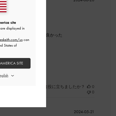
開
日
erica site
も良かった。
are displayed in
隙間があり23. 0のままで良かった
eskeith.com/us
can
ed States of
 AMERICA SITE
よかった
このレビューは役に立ちましたか？
0
0
公
2024-05-21