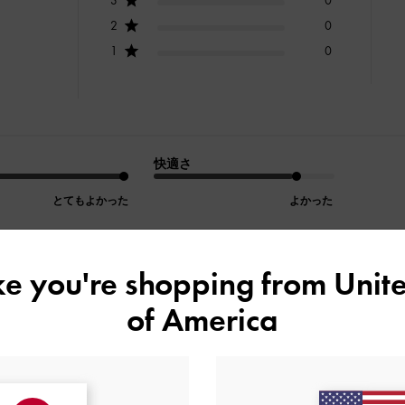
2
0
1
0
快適さ
とてもよかった
よかった
ike you're shopping from
Unite
of America
デザイン
品質
快適さ
全て
全て
全て