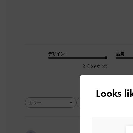
デザイン
品質
とてもよかった
Looks l
カラー
サイズ
全て
全て