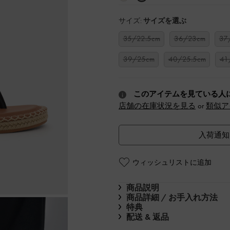
サイズ:
サイズを選ぶ
35/22.5cm
36/23cm
37
39/25cm
40/25.5cm
41
このアイテムを見ている人
店舗の在庫状況を見る
or
類似ア
入荷通知
ウィッシュリストに追加
商品説明
商品詳細 / お手入れ方法
特典
配送 & 返品