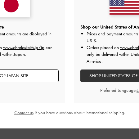
のにオシャレ
ルすぎないサンダルを探してました。
te
Shop our United States of Am
すいので、ビーサン型?親指と人差し指の間のデザインでとて
ent amounts are displayed in
Prices and payment amounts 
US $
.
ニーカーなどは23. 0なのですが23. 5にしてみましたが、少し
on
www.charleskeith.jp/jp
can
Orders placed on
www.charl
題なくはけています。大満足。
d within Japan.
only be delivered within Unit
したが、黒も欲しいです。
America.
品質
快適さ
OP JAPAN SITE
SHOP UNITED STATES OF
とてもよかった
とてもよかった
とても
Preferred Language:
Contact us
if you have questions about international shipping.