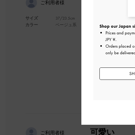
フラットな
ご利用者様
サイズ
37/23.5cm
フラットでカジュア
カラー
ベージュ系
Shop our Japan si
横幅が広くむくみや
Prices and paym
JPY ¥
.
浮腫みやすいので、ス
Orders placed 
と思いましたが、問
only be delivere
ベージュを購入しま
デザイン
SH
可愛い
ご利用者様