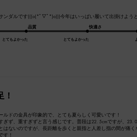
ダルです(((o(*ﾟ▽ﾟ*)o)))今年はいっぱい履いて出掛けようと思
品質
快適さ
とてもよかった
とてもよかった
足！
ールドの金具が印象的で、とても夏らしく可愛いです！
ぎず、重すぎずと言う感じです。普段は22. 5cmですが、23. 
とはないのですが、長距離を歩くと親指と人差し指の間が痛く
です！