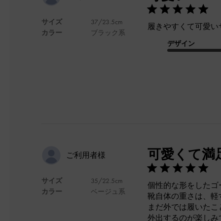
サイズ
37/23.5cm
履きやすくて可愛いサン
カラー
ブラック系
デザイン
可愛くて満
ご利用者様
サイズ
35/22.5cm
個性的な形をしたゴ
カラー
ベージュ系
靴自体の重さは、軽す
まだ外では履いたこ
外出するのが楽しみ