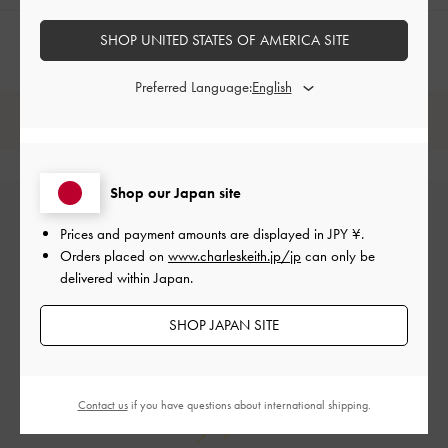
SHOP UNITED STATES OF AMERICA SITE
Preferred Language:
レビューは購入した方のみ投稿ができます。
Shop our Japan site
Prices and payment amounts are displayed in
JPY ¥
.
Orders placed on
www.charleskeith.jp/jp
can only be
delivered within Japan.
SHOP JAPAN SITE
カスタマーレビュー
Contact us
if you have questions about international shipping.