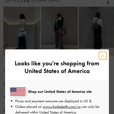
このアイテムを使ったコーディネート:
戻る
次
Looks like you're shopping from
United States of America
商品説明
商品詳細 / お手入れ方法
Shop our United States of America site
特典
Prices and payment amounts are displayed in
US $
.
Orders placed on
www.charleskeith.com/us
can only be
配送 & 返品
delivered within United States of America.