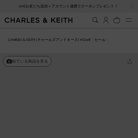
…
…
LINEお友だち追加＋アカウント連携でクーポンプレゼント！
CHARLES & KEITH (チャールズアンドキース) HOME
セール
シューズ
フラット
アーモンドトゥ ローファーフラット
似ている商品を見る