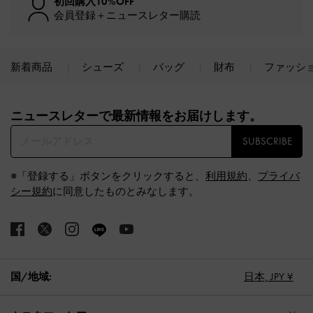
初回購入10%OFF
会員登録＋ニュースレター購読
新着商品
シューズ
バッグ
財布
ファッシ
Site footer
ニュースレターで最新情報をお届けします。​
SUBSCRIBE
※「登録する」ボタンをクリックすると、
利用規約
、
プライバ
シー規約
に同意したものとみなします。
国/地域:
日本,
JPY ¥