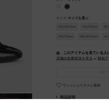
サイズ:
サイズを選ぶ
35/22.5cm
36/23cm
37
39/25cm
40/25.5cm
41
このアイテムを見ている人
店舗の在庫状況を見る
or
類似ア
利用で
ウィッシュリストに追加
商品説明
商品詳細 / お手入れ方法
特典