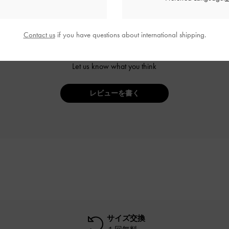
Contact us
if you have questions about international shipping.
ご感想をお聞かせください
Let us know what you think
レビューを書く
サイズ交換