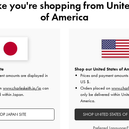
ike you're shopping from
Unite
配送 & 返品
of America
レビューは購入した方のみ投稿ができます。
te
Shop our United States of Am
ent amounts are displayed in
Prices and payment amounts 
US $
.
on
www.charleskeith.jp/jp
can
Orders placed on
www.charl
d within Japan.
only be delivered within Unit
America.
カスタマーレビュー
OP JAPAN SITE
SHOP UNITED STATES OF
Preferred Language: