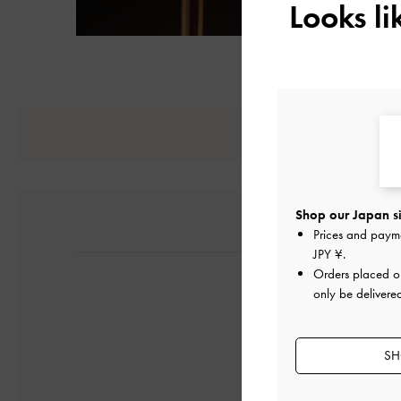
Looks l
Shop our Japan si
Prices and paym
JPY ¥
.
Orders placed 
only be delivere
SH