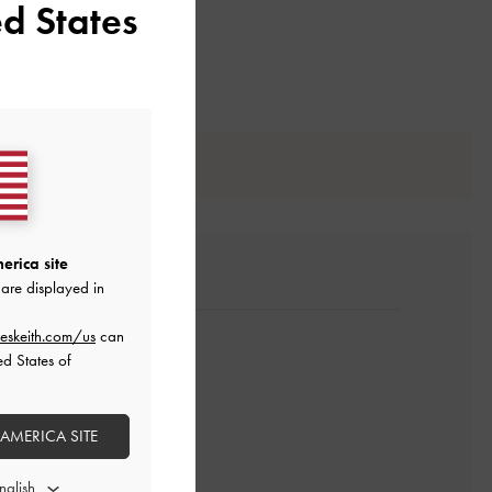
d States
erica site
are displayed in
eskeith.com/us
can
ed States of
 AMERICA SITE