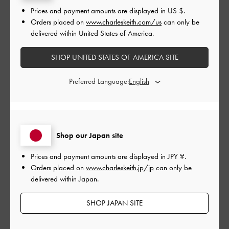
デザイン
Prices and payment amounts are displayed in
US $
.
Orders placed on
www.charleskeith.com/us
can only be
とても良かった
delivered within United States of America.
品質
SHOP UNITED STATES OF AMERICA SITE
とても良かった
Preferred Language:
もっと見る
このレビューは役に立ちましたか？
0
Shop our Japan site
0
Prices and payment amounts are displayed in
JPY ¥
.
Orders placed on
www.charleskeith.jp/jp
can only be
delivered within Japan.
公
2026-05-01
ご利用者様
開
SHOP JAPAN SITE
デザインがいいです。可愛くて
日
購入しました。