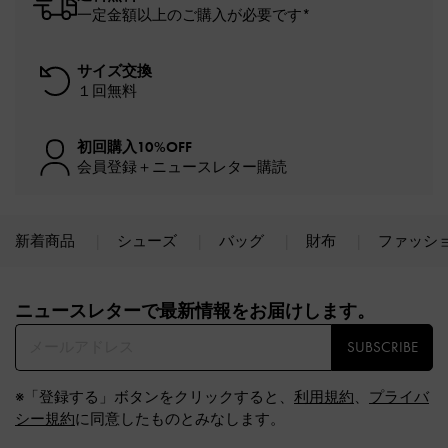
一定金額以上のご購入が必要です*
サイズ交換
１回無料
初回購入10%OFF
会員登録＋ニュースレター購読
新着商品
シューズ
バッグ
財布
ファッシ
Site footer
ニュースレターで最新情報をお届けします。​
SUBSCRIBE
※「登録する」ボタンをクリックすると、
利用規約
、
プライバ
シー規約
に同意したものとみなします。