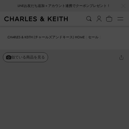
…
…
LINEお友だち追加＋アカウント連携でクーポンプレゼント！
CHARLES & KEITH (チャールズアンドキース) HOME
セール
シューズ
ミュール
ダブルボウ ポインテッドトゥミュール
似ている商品を見る