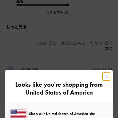
品質
とても良かった
もっと見る
このレビューは役に立ちましたか？
0
0
公
2026-05-23
ご利用者様
開
めっちゃいい商品
日
Looks like you're shopping from
United States of America
めっちゃいい商品
Shop our United States of America site
|
サイズ:
36/23cm
カラー:
ホワイト系