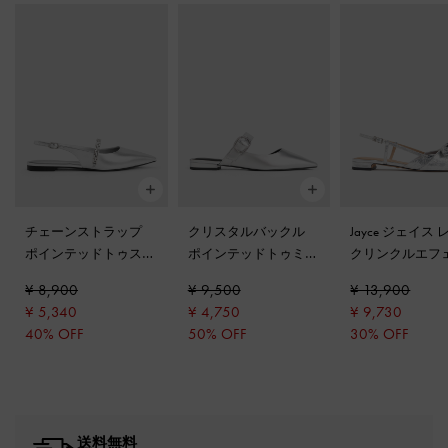
チェーンストラップ
クリスタルバックル
Jayce ジェイス
ポインテッドトゥスリ
ポインテッドトゥミュ
クリンクルエフ
ングバックフラット
-
ール
-
シルバー
ノットボウスリ
¥ 8,900
¥ 9,500
¥ 13,900
シルバー
ックフラット
-
¥ 5,340
¥ 4,750
¥ 9,730
ー
40% OFF
50% OFF
30% OFF
送料無料