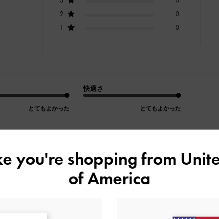
2
0
1
0
快適さ
とてもよかった
とてもよかった
ike you're shopping from
Unite
デザイン
品質
快適さ
of America
全て
全て
全て