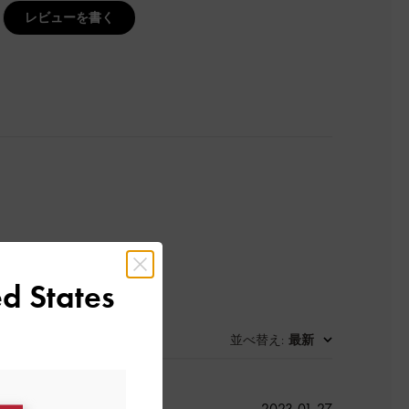
レビューを書く
d States
並べ替え
最新
:
公
2023-01-27