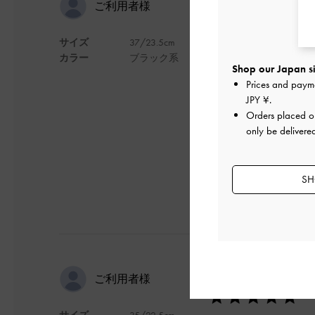
とっても可
ご利用者様
サイズ
37/23.5cm
普段履いてるサイズ
カラー
ブラック系
花びらのエアリー感
Shop our Japan si
色んなシーンで着用
Prices and paym
脱ぎ履きもしやすい
JPY ¥
.
Orders placed 
デザイン
only be delivere
SH
とってもか
ご利用者様
サイズ
35/22.5cm