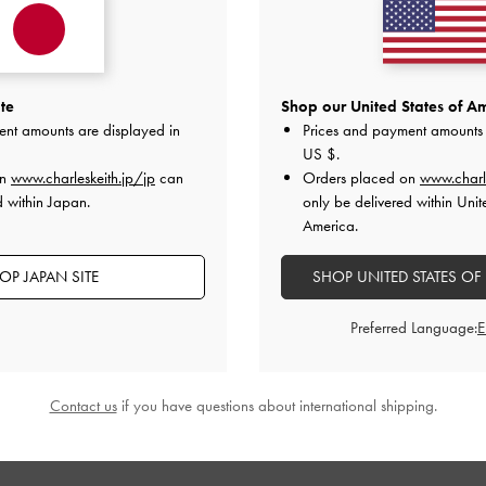
愛い！！
を選んでピッタリでした。
がとても可愛く、でもやり過ぎてはいないので、絶妙なバラン
te
Shop our United States of Am
できそうです。
ent amounts are displayed in
Prices and payment amounts 
ため、普段からどんどん履いていこうと思います！
US $
.
on
www.charleskeith.jp/jp
can
Orders placed on
www.charl
品質
快適さ
d within Japan.
only be delivered within Unit
America.
とてもよかった
とてもよかった
とても
OP JAPAN SITE
SHOP UNITED STATES OF
Preferred Language:
Contact us
if you have questions about international shipping.
わいいです