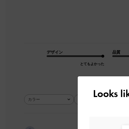
デザイン
品質
とてもよかった
Looks l
カラー
サイズ
全て
全て