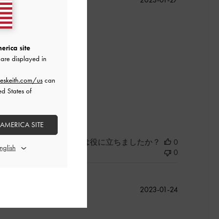
開
日
スだと思います！
erica site
are displayed in
eskeith.com/us
can
ed States of
よかった
 AMERICA SITE
このレビューは役に立ちましたか？
0
0
公
2023-01-24
開
日