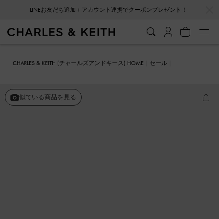
LINEお友だち追加＋アカウント連携でクーポンプレゼント！
…
…
会員登録＋ニュースレター登録で10%OFFクーポンプレゼント！
CHARLES & KEITH (チャールズアンドキース) HOME
セール
シューズ
サンダル
ジェムストラップ スライドサンダル
似ている商品を見る