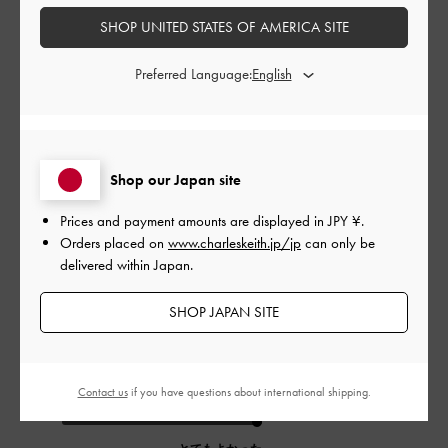
公
2024-07-27
ご利用者様
SHOP UNITED STATES OF AMERICA SITE
開
グミみたいなバンドがキュー
日
Preferred Language:
ト！
Shop our Japan site
見た目がタイプのデザインでしたので、購入。ジャストサイズ
で購入しましたが、甲が高い足の為か歩くと脱げてきてしまい
Prices and payment amounts are displayed in
JPY ¥
.
ます。ひとつ大きめのほうがよかったかもしれません。ちょっ
Orders placed on
www.charleskeith.jp/jp
can only be
とした短時間のお出かけで使用しています。
delivered within Japan.
|
サイズ:
37/23.5cm
カラー:
グリーン系
SHOP JAPAN SITE
デザイン
とてもよかった
Contact us
if you have questions about international shipping.
品質