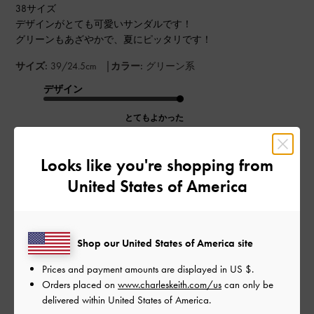
38サイズ
デザインがとても可愛いサンダルです！
グリーンもあざやかで、夏にピッタリです！
|
サイズ:
39/24.5cm
カラー:
グリーン系
デザイン
とてもよかった
品質
Looks like you're shopping from
とてもよかった
United States of America
もっと見る
Shop our United States of America site
このレビューは役に立ちましたか？
0
Prices and payment amounts are displayed in
US $
.
0
Orders placed on
www.charleskeith.com/us
can only be
delivered within United States of America.