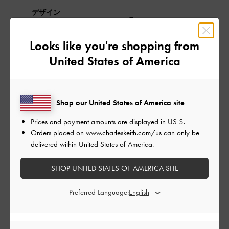
デザイン
とても良かった
Looks like you're shopping from
品質
United States of America
良かった
Shop our United States of America site
もっと見る
Prices and payment amounts are displayed in
US $
.
Orders placed on
www.charleskeith.com/us
can only be
このレビューは役に立ちましたか？
0
delivered within United States of America.
0
SHOP UNITED STATES OF AMERICA SITE
公
2024-09-19
ご利用者様
Preferred Language:
開
秋冬に間違いなし！
日