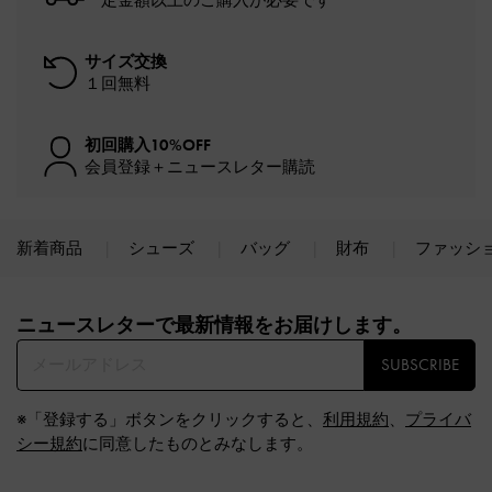
一定金額以上のご購入が必要です*
サイズ交換
１回無料
初回購入10%OFF
会員登録＋ニュースレター購読
新着商品
シューズ
バッグ
財布
ファッシ
Site footer
ニュースレターで最新情報をお届けします。​
SUBSCRIBE
※「登録する」ボタンをクリックすると、
利用規約
、
プライバ
シー規約
に同意したものとみなします。