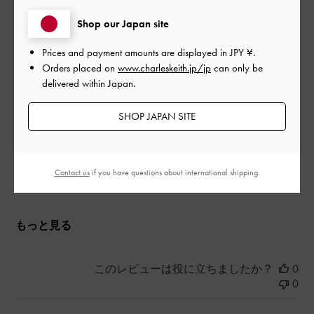
Shop our Japan site
ツイードのシューズが欲しいと思って購入♡
今年の秋冬大活躍間違いなし！
Prices and payment amounts are displayed in
JPY ¥
.
Orders placed on
www.charleskeith.jp/jp
can only be
|
サイズ:
37/23.5cm
カラー:
ピンク系
delivered within Japan.
デザイン
SHOP JAPAN SITE
とても良かった
品質
Contact us
if you have questions about international shipping.
とても良かった
もっと見る
このレビューは役に立ちましたか？
0
0