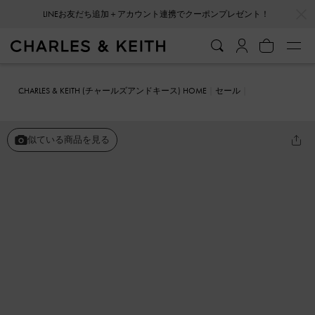
LINEお友だち追加＋アカウント連携でクーポンプレゼント！
…
…
会員登録＋ニュースレター登録で10%OFFクーポンプレゼント！
CHARLES & KEITH (チャールズアンドキース) HOME
セール
シューズ
フラット
ビーズド サークルフラット
似ている商品を見る