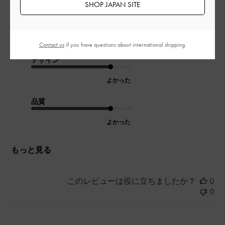
ません。とても柔らかい合皮でずっと歩けそう。段平甲高でも
SHOP JAPAN SITE
全然大丈夫でした！笑いつもかわいい靴を揃えていただいてあ
りがとうございます😊
|
サイズ:
37/23.5cm
カラー:
ブラック系
Contact us
if you have questions about international shipping.
デザイン
よかった
品質
よかった
もっと見る
このレビューは役に立ちましたか？
0
0