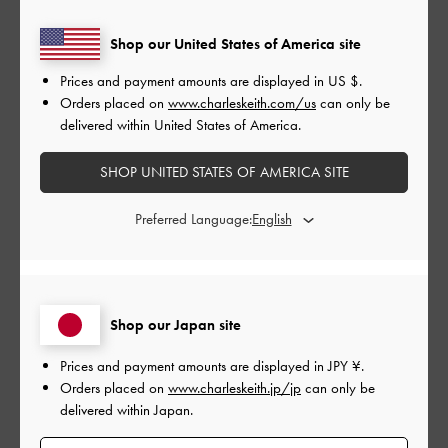
品質
Shop our United States of America site
とてもよかった
Prices and payment amounts are displayed in
US $
.
Orders placed on
www.charleskeith.com/us
can only be
もっと見る
delivered within United States of America.
SHOP UNITED STATES OF AMERICA SITE
このレビューは役に立ちましたか？
0
0
Preferred Language:
公
2024-08-31
ご利用者様
開
画像通りの印象！
日
Shop our Japan site
Prices and payment amounts are displayed in
JPY ¥
.
Orders placed on
www.charleskeith.jp/jp
can only be
これまで沢山購入させていただいてますが同じサイズでも余裕
delivered within Japan.
あるサイズ感だったので、１つ小さいサイズでもいいかもしれ