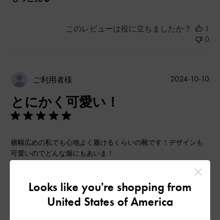
このレビューは役に立ちましたか？
1
0
公
2024-10-10
ご利用者様
開
とにかく可愛い！
日
横幅広めの私でも心地よく履けるくらいの靴です！デザインも
可愛いのでどんな服にもあいま！
|
サイズ:
37/23.5cm
カラー:
ホワイト系
Looks like you're shopping from
デザイン
United States of America
とてもよかった