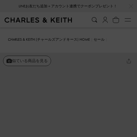
…
…
会員登録＋ニュースレター登録で10%OFFクーポンプレゼント！
CHARLES & KEITH (チャールズアンドキース) HOME
セール
シューズ
フラット
スタッズ ポインテッドトゥメリージェーンフラ
ット
似ている商品を見る