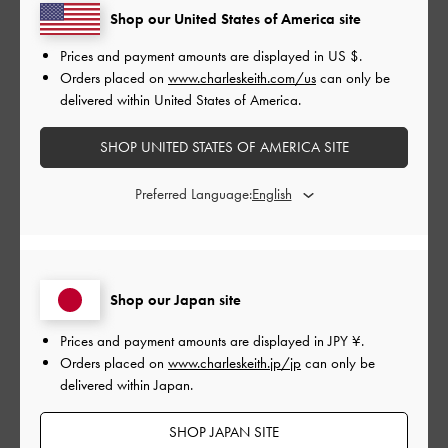
Shop our United States of America site
とてもよかった
Prices and payment amounts are displayed in
US $
.
品質
Orders placed on
www.charleskeith.com/us
can only be
delivered within United States of America.
とてもよかった
SHOP UNITED STATES OF AMERICA SITE
もっと見る
Preferred Language:
このレビューは役に立ちましたか？
0
0
Shop our Japan site
公
2024-05-06
ご利用者様
Prices and payment amounts are displayed in
JPY ¥
.
開
Orders placed on
www.charleskeith.jp/jp
can only be
よすぎる
日
delivered within Japan.
SHOP JAPAN SITE