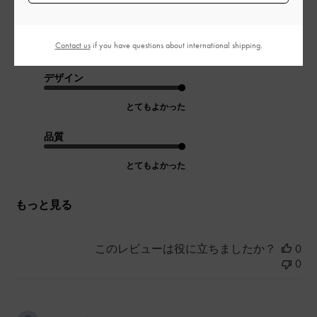
最高に可愛いし、フラットシューズなので足が疲れなくて、一
日中坂でもどこでも歩けちゃいます。
Contact us
if you have questions about international shipping.
|
サイズ:
37/23.5cm
カラー:
ブラック系
デザイン
とてもよかった
品質
とてもよかった
もっと見る
このレビューは役に立ちましたか？
0
0