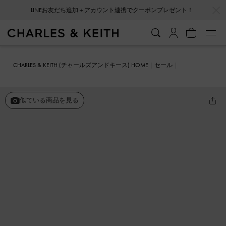
…
…
LINEお友だち追加＋アカウント連携でクーポンプレゼント！
CHARLES & KEITH (チャールズアンドキース) HOME
セール
シューズ
フラット
Tバー メリージェーンフラット
似ている商品を見る