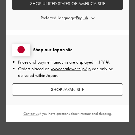
コーデにトレンド取り入れられ
SHOP UNITED STATES OF AMERICA SITE
て可愛い
Preferred Language:
リボンがついた靴を探しに入店したら可愛いのを見つけた。雨
の日にも履けそうな素材で大満足です。
Shop our Japan site
|
サイズ:
37/23.5cm
カラー:
ブラック系
Prices and payment amounts are displayed in
JPY ¥
.
デザイン
Orders placed on
www.charleskeith.jp/jp
can only be
delivered within Japan.
とてもよかった
SHOP JAPAN SITE
品質
とてもよかった
Contact us
if you have questions about international shipping.
もっと見る