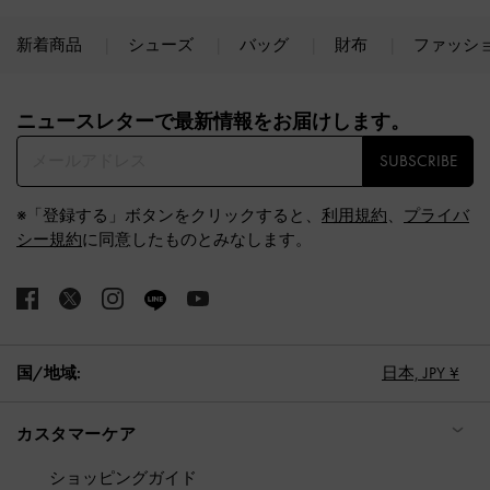
新着商品
シューズ
バッグ
財布
ファッシ
Site footer
ニュースレターで最新情報をお届けします。​
SUBSCRIBE
※「登録する」ボタンをクリックすると、
利用規約
、
プライバ
シー規約
に同意したものとみなします。
国/地域:
日本,
JPY ¥
カスタマーケア
ショッピングガイド