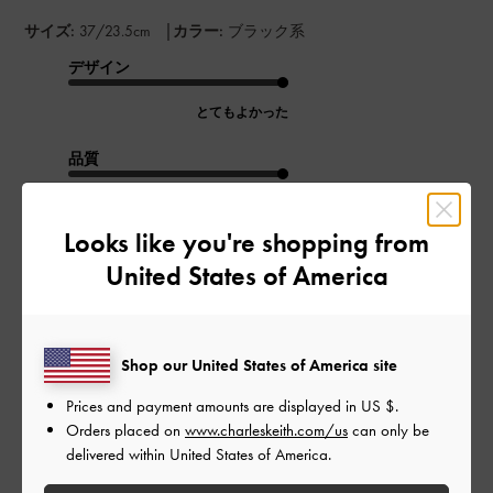
|
サイズ:
37/23.5cm
カラー:
ブラック系
デザイン
とてもよかった
品質
とてもよかった
Looks like you're shopping from
もっと見る
United States of America
このレビューは役に立ちましたか？
0
0
Shop our United States of America site
Prices and payment amounts are displayed in
US $
.
Orders placed on
www.charleskeith.com/us
can only be
公
2024-06-10
ご利用者様
delivered within United States of America.
開
日