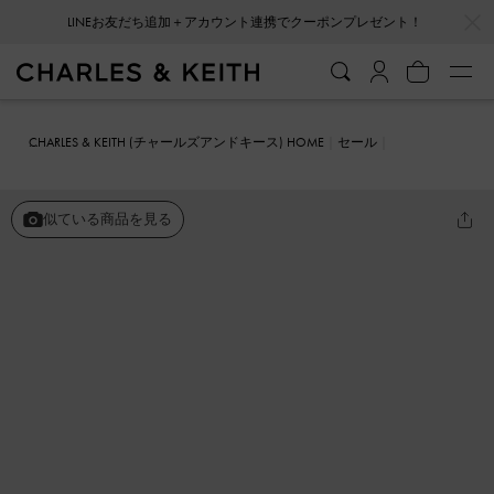
LINEお友だち追加＋アカウント連携でクーポンプレゼント！
…
…
会員登録＋ニュースレター登録で10%OFFクーポンプレゼント！
CHARLES & KEITH (チャールズアンドキース) HOME
セール
シューズ
フラット
Dorri ドリー トリプルボウバレエフラット
似ている商品を見る