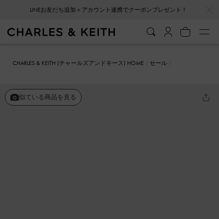
…
…
LINEお友だち追加＋アカウント連携でクーポンプレゼント！
CHARLES & KEITH (チャールズアンドキース) HOME
セール
シューズ
フラット
メタリックアクセント チャンキープラットフォ
ームローファー
似ている商品を見る