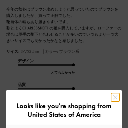
今年の秋冬はブラウン攻めしようと思っていたのでブラウンを
購入しましたが、買って正解でした。
靴自体の幅もあり履きやすいです。
割とよくCHARLES&KEITHの靴を購入していますが、ローファーの
場合は厚手の靴下と合わせることが多いのでいつもより一つ大
きいサイズでも良かったかなと感じました。
|
サイズ:
37/23.5cm
カラー:
ブラウン系
デザイン
とてもよかった
品質
とてもよかった
Looks like you're shopping from
もっと見る
United States of America