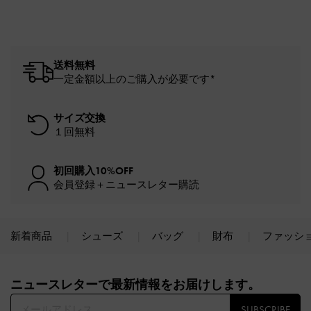
送料無料
一定金額以上のご購入が必要です*
サイズ交換
１回無料
初回購入10%OFF
会員登録＋ニュースレター購読
新着商品
シューズ
バッグ
財布
ファッシ
Site footer
ニュースレターで最新情報をお届けします。​
SUBSCRIBE