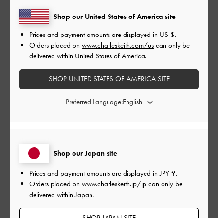
このレビューは役に立ちましたか？
0
0
Shop our United States of America site
Prices and payment amounts are displayed in
US $
.
Orders placed on
www.charleskeith.com/us
can only be
公
2024-10-25
ご利用者様
delivered within United States of America.
開
y. さんのレビュー
日
SHOP UNITED STATES OF AMERICA SITE
Preferred Language:
めちゃかわいい！！！！
|
サイズ:
37/23.5cm
カラー:
ブラウン系
デザイン
Shop our Japan site
とてもよかった
Prices and payment amounts are displayed in
JPY ¥
.
Orders placed on
www.charleskeith.jp/jp
can only be
品質
delivered within Japan.
とてもよかった
SHOP JAPAN SITE