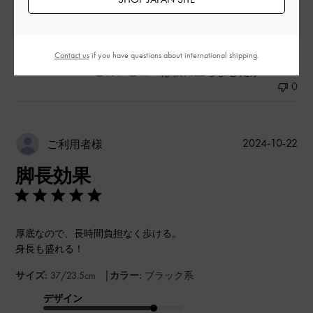
もっと見る
Contact us
if you have questions about international shipping.
このレビューは役に立ちましたか？
0
0
公
2024-10-22
ご利用者様
開
脚長効果
日
厚底なので、長時間負担なく歩ける。
身長も盛れる！
|
サイズ:
37/23.5cm
カラー:
ブラック系
デザイン