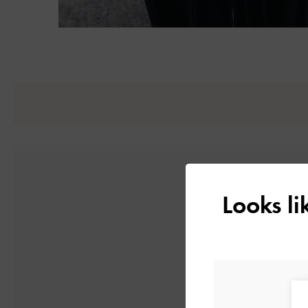
Looks l
5
1件のレビューに