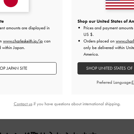
2
0
1
0
te
Shop our United States of Am
ent amounts are displayed in
Prices and payment amounts 
US $
.
on
www.charleskeith.jp/jp
can
Orders placed on
www.charl
d within Japan.
only be delivered within Unit
America.
快適さ
とてもよかった
とてもよかった
OP JAPAN SITE
SHOP UNITED STATES OF
Preferred Language:
デザイン
品質
快適さ
Contact us
if you have questions about international shipping.
全て
全て
全て