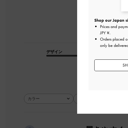
Shop our Japan si
Prices and paym
JPY ¥
.
Orders placed 
only be delivere
デザイン
品質
とてもよかった
SH
カラー
サイズ
全て
全て