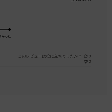
開
日
よかった
このレビューは役に立ちましたか？
0
0