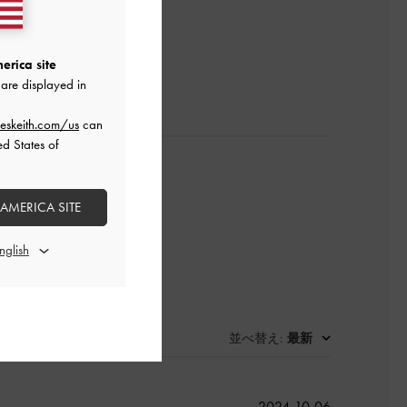
レビューを書く
erica site
are displayed in
eskeith.com/us
can
ed States of
 AMERICA SITE
並べ替え
最新
:
公
2024-10-06