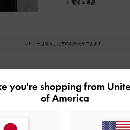
配送 & 返品
レビューは購入した方のみ投稿ができます。
ike you're shopping from
Unite
カスタマーレビュー
of America
5
1
4
0
基づく
3
0