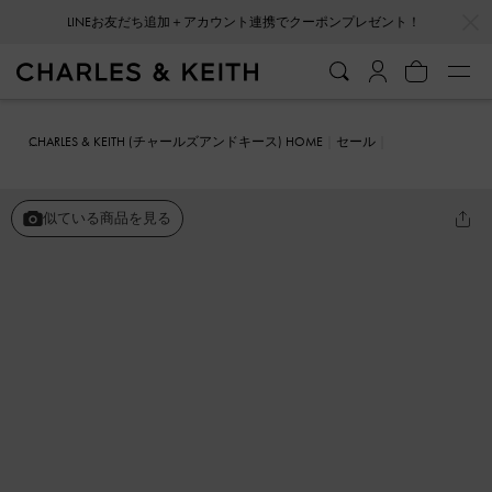
…
…
LINEお友だち追加＋アカウント連携でクーポンプレゼント！
CHARLES & KEITH (チャールズアンドキース) HOME
セール
シューズ
フラット
ハート バックルメリージェーン
似ている商品を見る