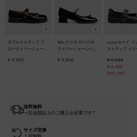
ダブルストラップ ブ
Kelis ケリス ローズボ
Louise ルーイ 
ロークメリージェーン
ウメリージェーンパン
ストラップ メリ
-
ブラックボックス
プス
-
ブラックボック
ェーンスニーカ
¥ 9,900
¥ 9,900
¥ 9,900
ス
レー
¥ 6,930
30% OFF
送料無料
一定金額以上のご購入が必要です*
サイズ交換
１回無料