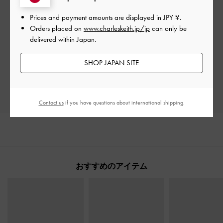
Prices and payment amounts are displayed in
JPY ¥
.
ご感想をお聞かせください
Orders placed on
www.charleskeith.jp/jp
can only be
delivered within Japan.
Let us know what you think
SHOP JAPAN SITE
レビューを書く
Contact us
if you have questions about international shipping.
おすすめのアイテム