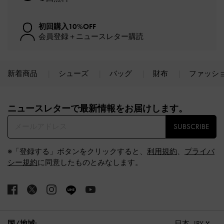
初回購入10%OFF
会員登録＋ニュースレター購読
新着商品
シューズ
バッグ
財布
ファッシ
Site footer
ニュースレターで最新情報をお届けします。​
SUBSCRIBE
※「登録する」ボタンをクリックすると、
利用規約
、
プライバ
シー規約
に同意したものとみなします。
国/地域:
日本,
JPY ¥