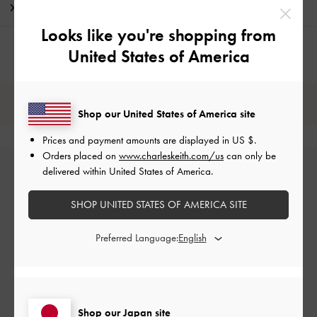
配送 & 返品
Looks like you're shopping from
United States of America
レビューは購入した方のみ投稿ができます。
Shop our United States of America site
Prices and payment amounts are displayed in
US $
.
Orders placed on
www.charleskeith.com/us
can only be
delivered within United States of America.
SHOP UNITED STATES OF AMERICA SITE
Preferred Language:
カスタマーレビュー
Shop our Japan site