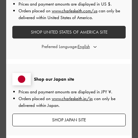
|
サイズ:
37/23.5cm
カラー:
グレー系
Prices and payment amounts are displayed in
US $
.
Orders placed on
www.charleskeith.com/us
can only be
デザイン
delivered within United States of America.
とてもよかった
SHOP UNITED STATES OF AMERICA SITE
品質
Preferred Language:
とてもよかった
もっと見る
Shop our Japan site
このレビューは役に立ちましたか？
0
Prices and payment amounts are displayed in
JPY ¥
.
0
Orders placed on
www.charleskeith.jp/jp
can only be
delivered within Japan.
公
2024-01-14
ご利用者様
SHOP JAPAN SITE
開
とても気に入っています！！
日