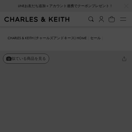
…
…
LINEお友だち追加＋アカウント連携でクーポンプレゼント！
会員登録＋ニュースレター登録で10%OFFクーポンプレゼント！
CHARLES & KEITH (チャールズアンドキース) HOME
セール
シューズ
スニーカー
テクスチャー ロートップスニーカー
似ている商品を見る