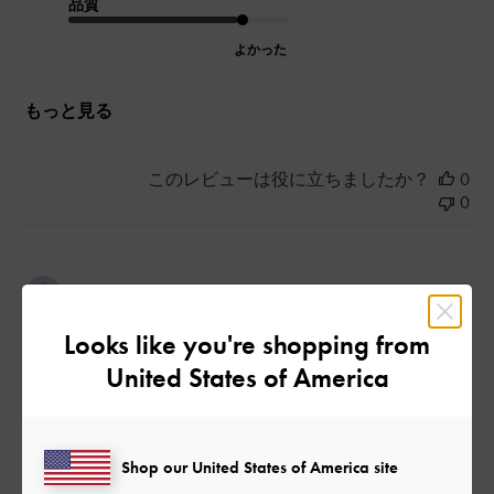
品質
よかった
もっと見る
このレビューは役に立ちましたか？
0
0
公
2024-02-19
ご利用者様
開
履き心地が良い
Looks like you're shopping from
日
United States of America
黒を先に買ったので
色違い購入しちゃいました
Shop our United States of America site