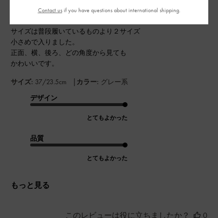
Contact us
if you have questions about international shipping.
サイズは普段履いているものより２サイズ
小さめで入りました。
正面、横、後ろ、どの角度から見ても
かわいいです。
|
サイズ:
37/23.5cm
カラー:
グレー系
デザイン
とてもよかった
品質
とてもよかった
もっと見る
このレビューは役に立ちましたか？
0