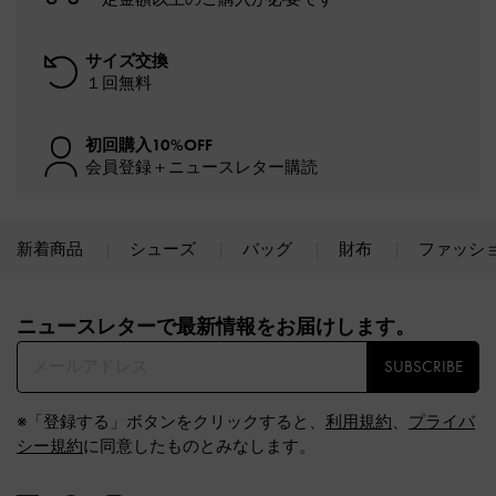
サイズ交換
１回無料
初回購入10%OFF
会員登録＋ニュースレター購読
新着商品
シューズ
バッグ
財布
ファッシ
Site footer
ニュースレターで最新情報をお届けします。​
SUBSCRIBE
※「登録する」ボタンをクリックすると、
利用規約
、
プライバ
シー規約
に同意したものとみなします。