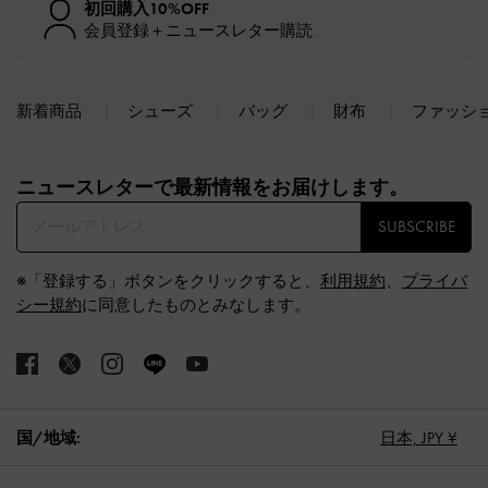
初回購入10%OFF
会員登録＋ニュースレター購読
新着商品
シューズ
バッグ
財布
ファッシ
Site footer
ニュースレターで最新情報をお届けします。​
SUBSCRIBE
※「登録する」ボタンをクリックすると、
利用規約
、
プライバ
シー規約
に同意したものとみなします。
国/地域:
日本,
JPY ¥