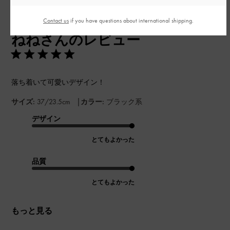
公
2024-07-15
ご利用者様
Contact us
if you have questions about international shipping.
開
ねねさんのレビュー
日
落ち着いて可愛いデザイン！
|
サイズ:
37/23.5cm
カラー:
ブラック系
デザイン
とてもよかった
品質
とてもよかった
もっと見る