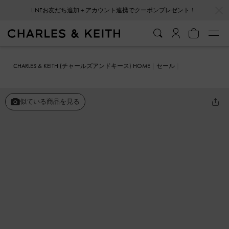
…
…
LINEお友だち追加＋アカウント連携でクーポンプレゼント！
CHARLES & KEITH (チャールズアンドキース) HOME
セール
シューズ
ミュール
Loey ローイー テキスチャーボウフラットミュ
ール
似ている商品を見る