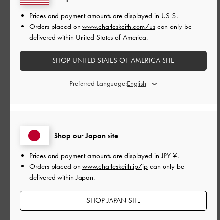
24. 5を履いているのでそのまま24. 5にしましたがピッタリなの
Prices and payment amounts are displayed in
US $
.
で25で少し余裕をもって履いたほうがよかったかな？と思いつ
Orders placed on
www.charleskeith.com/us
can only be
つも問題なく履けてるのでたくさん愛用します！！
delivered within United States of America.
|
サイズ:
39/24.5cm
カラー:
ブラック系
SHOP UNITED STATES OF AMERICA SITE
デザイン
Preferred Language:
とてもよかった
品質
よかった
Shop our Japan site
もっと見る
Prices and payment amounts are displayed in
JPY ¥
.
Orders placed on
www.charleskeith.jp/jp
can only be
delivered within Japan.
このレビューは役に立ちましたか？
0
0
SHOP JAPAN SITE