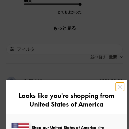
品質
とてもよかった
もっと見る
フィルター
並べ替え
最新
:
公
2025-08-30
ご利用者様
開
ゆったりめが好きな方はワンサ
日
Looks like you're shopping from
United States of America
イズUP
Shop our United States of America site
変わった生地のシューズで可愛いなと思い購入しました！普段