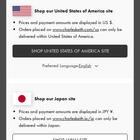
1
0
Shop our United States of America site
Prices and payment amounts are displayed in
US $
.
Orders placed on
www.charleskeith.com/us
can only be
レビューを書く
delivered within United States of America.
SHOP UNITED STATES OF AMERICA SITE
デザイン
Preferred Language:
とてもよかった
品質
とてもよかった
Shop our Japan site
もっと見る
Prices and payment amounts are displayed in
JPY ¥
.
Orders placed on
www.charleskeith.jp/jp
can only be
delivered within Japan.
フィルター
SHOP JAPAN SITE