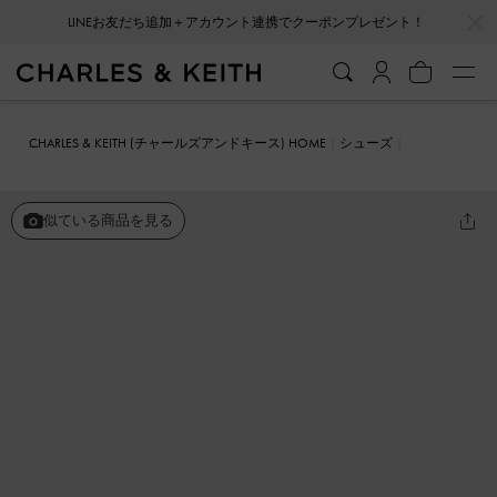
…
…
LINEお友だち追加＋アカウント連携でクーポンプレゼント！
CHARLES & KEITH (チャールズアンドキース) HOME
シューズ
ローファー
スタッズ ローファー
似ている商品を見る