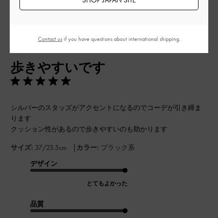
並べ替え
最新
:
Contact us
if you have questions about international shipping.
公
2024-11-02
ご利用者様
開
歩きやすいです
日
シルバーのスタッズがアクセントになるのでコーデが引き締ま
ります
クッション性があるので歩きやすいのも助かります
|
サイズ:
37/23.5cm
カラー:
ブラック系
デザイン
とてもよかった
品質