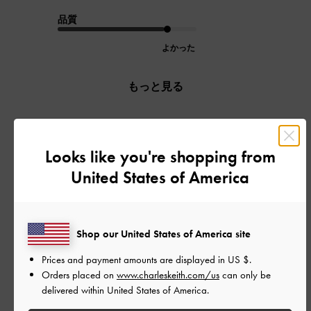
品質
よかった
もっと見る
フィルター
Looks like you're shopping from
並べ替え
最新
:
United States of America
公
2026-05-30
ご利用者様
開
Shop our United States of America site
他にはないデザインが良かった
日
Prices and payment amounts are displayed in
US $
.
Orders placed on
www.charleskeith.com/us
can only be
delivered within United States of America.
他にはないデザインが良かった