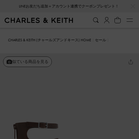
…
…
LINEお友だち追加＋アカウント連携でクーポンプレゼント！
CHARLES & KEITH (チャールズアンドキース) HOME
セール
シューズ
サンダル
Lyric リリック グラディエータートゥリングサ
ンダル
似ている商品を見る