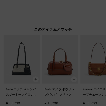
このアイテムとマッチ
Enola エノラ キャンバ
Enola エノラ ボウリン
Acelynn エイス
スツートーンイロンゲ
グバッグ
-
ブリック
ープチェーンシ
イティッドハンドルバ
ーバッグ
-
ディ
¥ 13,900
¥ 11,900
¥ 13,900
ッグ
-
ブラック
スドタン