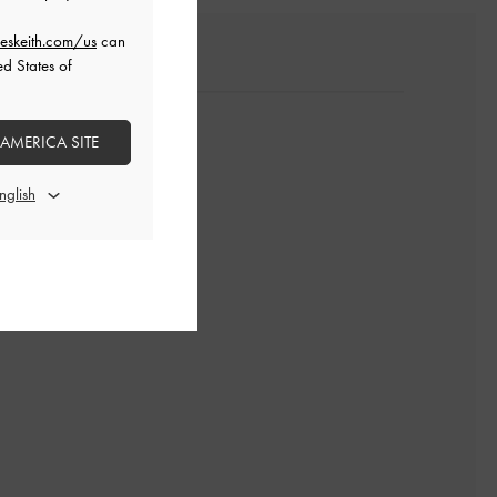
eskeith.com/us
can
ed States of
 AMERICA SITE