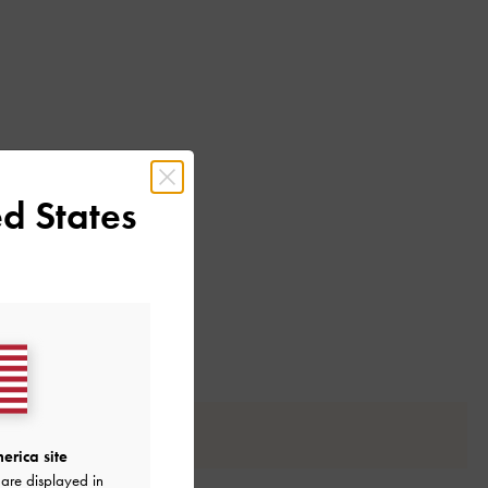
d States
erica site
are displayed in