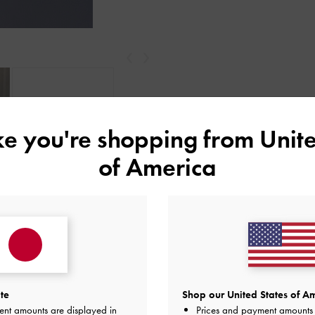
戻る
次
ike you're shopping from
Unite
もっと見る
of America
レビューは購入した方のみ投稿ができます。
te
Shop our United States of Am
ent amounts are displayed in
Prices and payment amounts 