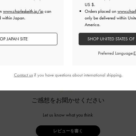
US $
.
on
www.charleskeith.jp/jp
can
Orders placed on
www.charl
d within Japan.
only be delivered within Unit
America.
OP JAPAN SITE
SHOP UNITED STATES OF
カスタマーレビュー
Preferred Language:
Contact us
if you have questions about international shipping.
ご感想をお聞かせください
Let us know what you think
レビューを書く