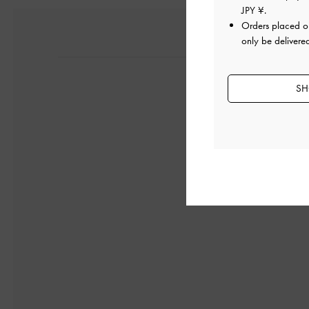
JPY ¥
.
Orders placed 
only be delivere
SH