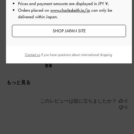
少しのりが変についていて気になりましたがデザインも可愛く
Prices and payment amounts are displayed in
JPY ¥
.
てお気に入りです！
Orders placed on
www.charleskeith.jp/jp
can only be
delivered within Japan.
|
サイズ:
39/24.5cm
カラー:
ブラック系
デザイン
SHOP JAPAN SITE
とてもよかった
品質
Contact us
if you have questions about international shipping.
普通
もっと見る
このレビューは役に立ちましたか？
0
0