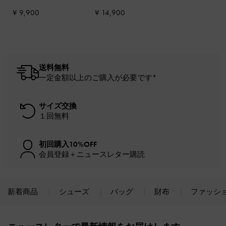
バッグ
-
ピューター
ストレスドタン
¥ 9,900
¥ 14,900
送料無料
一定金額以上のご購入が必要です*
サイズ交換
１回無料
初回購入10%OFF
会員登録＋ニュースレター購読
新着商品
シューズ
バッグ
財布
ファッシ
Site footer