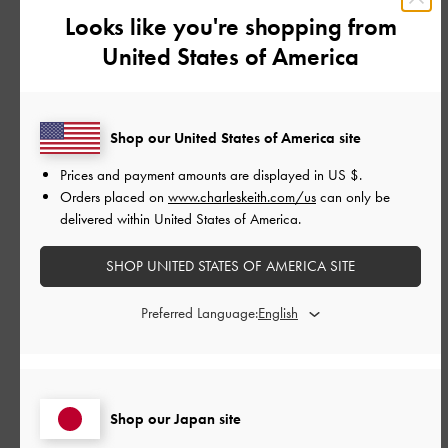
並べ替え
最新
:
Looks like you're shopping from
United States of America
公
2026-05-19
ご利用者様
開
少し大きめのサイズを買ったの
日
Shop our United States of America site
で不安でしたがどこも痛くなる
Prices and payment amounts are displayed in
US $
.
Orders placed on
www.charleskeith.com/us
can only be
ことなく履けました！ お母さん
delivered within United States of America.
は指の間を靴擦れしてたので人
SHOP UNITED STATES OF AMERICA SITE
それぞれかもです（ ; ;
Preferred Language:
少し大きめのサイズを買ったので不安でしたがどこも痛くなる
ことなく履けました！
お母さんは指の間を靴擦れしてたので人それぞれかもです（ ; ;
Shop our Japan site
）