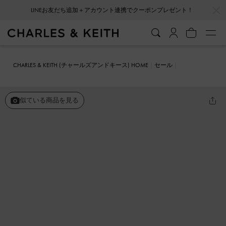
…
…
LINEお友だち追加＋アカウント連携でクーポンプレゼント！
CHARLES & KEITH (チャールズアンドキース) HOME
セール
シューズ
サンダル
ハートエンベリシュッド トングサンダル
似ている商品を見る