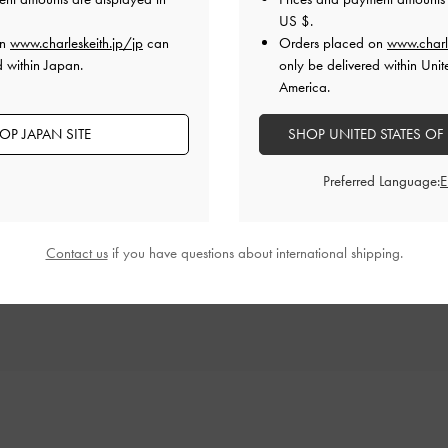
US $
.
ッタリでした！
on
www.charleskeith.jp/jp
can
Orders placed on
www.charl
ザインが上品でデートでももってこいです＾＾
d within Japan.
only be delivered within Unit
America.
品質
快適さ
OP JAPAN SITE
SHOP UNITED STATES OF
とてもよかった
とてもよかった
とても
Preferred Language:
Contact us
if you have questions about international shipping.