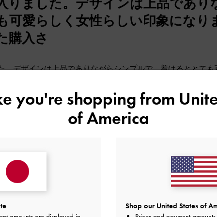
入りました。デザインは上品であり
も可愛らしく女性らしい印象になり
た購入さ
た。デザインは上品でありながらシンプルで、着けるととても
ざいます。また購入させていただきます。
ike you're shopping from
Unite
品質
快適さ
of America
とてもよかった
とてもよかった
とても
いい♡
te
Shop our United States of Am
ent amounts are displayed in
Prices and payment amounts 