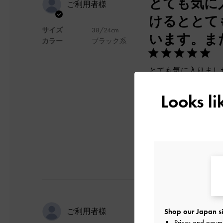
とても気に
ご利用者様
けるととて
サイズ
38/24cm
います。ま
カラー
ブラック系
とても気に入りまし
ます。ありがとうご
Looks l
デザイン
上品でかわ
ご利用者様
Shop our Japan si
Prices and paym