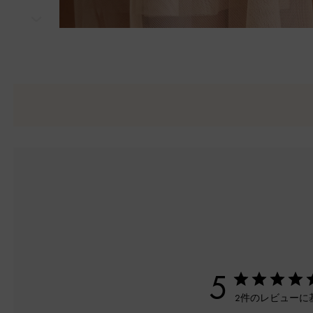
次
5
2件のレビューに