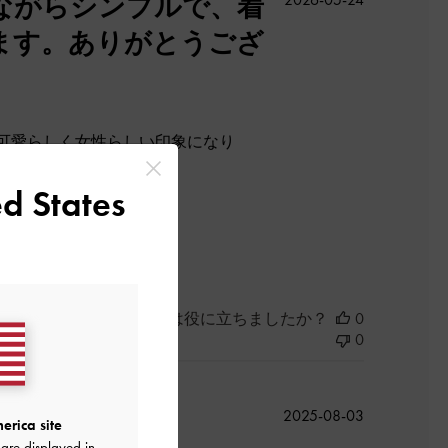
ながらシンプルで、着
開
ます。ありがとうござ
日
可愛らしく女性らしい印象になり
d States
よかった
このレビューは役に立ちましたか？
0
0
公
2025-08-03
erica site
開
are displayed in