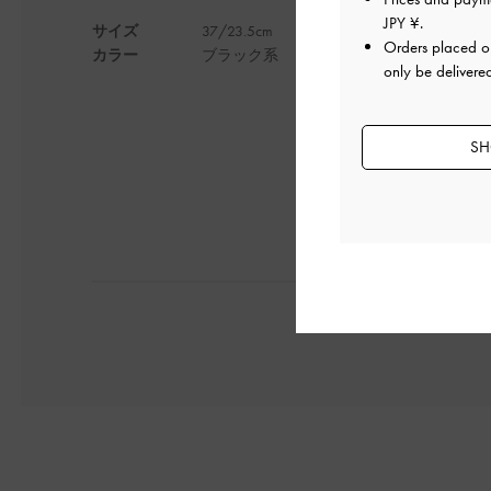
JPY ¥
.
サイズ
37/23.5cm
普段23. 5の私はピ
Orders placed 
カラー
ブラック系
ヒールは低いのにデ
only be delivere
デザイン
SH