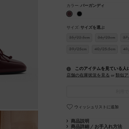
カラー:
バーガンディ
サイズ:
サイズを選ぶ
35/22.5cm
36/23cm
37
39/25cm
40/25.5cm
41
このアイテムを見ている人
店舗の在庫状況を見る
or
類似ア
利用で
ウィッシュリストに追加
商品説明
商品詳細 / お手入れ方法