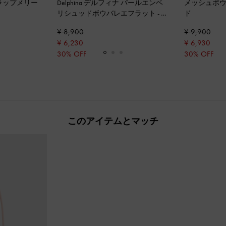
ラップメリー
Delphina デルフィナ パールエンベ
メッシュボ
リシュッドボウバレエフラット
-
レ
ド
ッド
¥ 8,900
¥ 9,900
¥ 6,230
¥ 6,930
30% OFF
30% OFF
このアイテムとマッチ