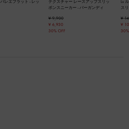
ウバレエフラット
-
レッ
テクスチャー レースアップスリッ
Lu
ポンスニーカー
-
バーガンディ
スリ
ディ
¥ 9,900
¥ 1
¥ 6,930
¥ 1
30% OFF
30%