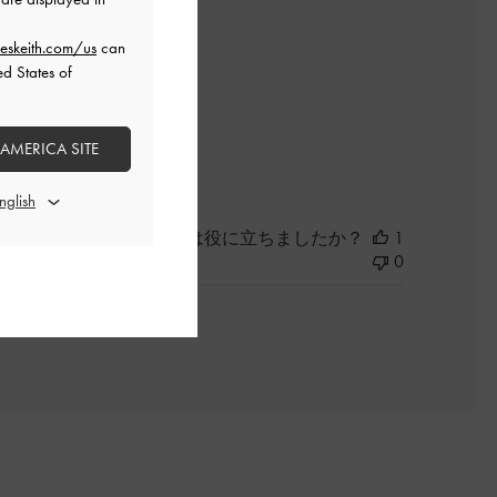
日
eskeith.com/us
can
ed States of
 AMERICA SITE
よかった
このレビューは役に立ちましたか？
1
0