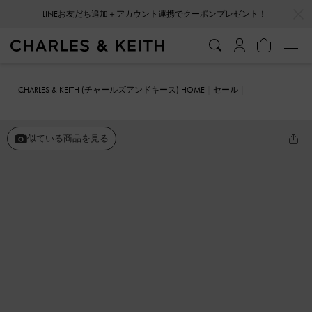
…
…
LINEお友だち追加＋アカウント連携でクーポンプレゼント！
CHARLES & KEITH (チャールズアンドキース) HOME
セール
シューズ
フラット
ルーシュドボウ バレエフラット
似ている商品を見る