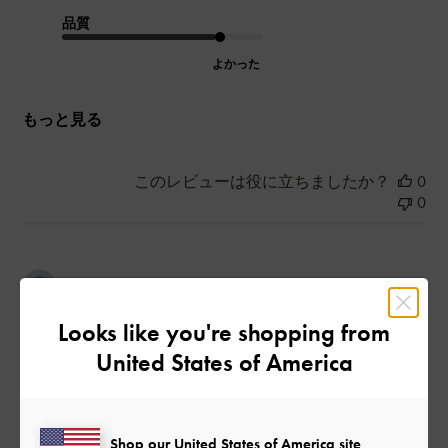
品質
よかった
もっと見る
このレビューは役に立ちましたか？
0
0
公
2026-07-23
ご利用者様
開
歩きやすい
日
Looks like you're shopping from
United States of America
長時間着用しても、痛み等はなく、歩きやすいです。デザイン
はシンプルなので、ボトムスを選ばず使えるので重宝していま
Shop our United States of America site