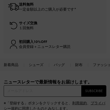
送料無料
一定金額以上のご購入が必要です*
サイズ交換
１回無料
初回購入10%OFF
会員登録＋ニュースレター購読
新着商品
シューズ
バッグ
財布
ファッシ
Site footer
ニュースレターで最新情報をお届けします。​
SUBSCRIBE
※「登録する」ボタンをクリックすると、
利用規約
、
プライバ
シー規約
に同意したものとみなします。