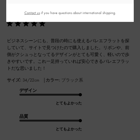
開
理想のバレエフラットでした♪
日
Contact us
if you have questions about international shipping.
ビジネスシーンにも、普段の時にも使えるバレエフラットを探
していて、サイトで見つけたので購入しました。リボンや、前
側がクシュっとなってるデザインがとても可愛く、軽いので歩
きやすいです。これ一足持っていれば安心できるバレエフラッ
トだな思いました！
|
サイズ:
34/22cm
カラー:
ブラック系
デザイン
とてもよかった
品質
とてもよかった