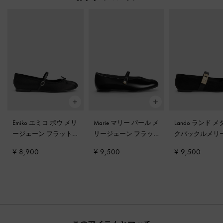
Emiko エミコ ボウ メリ
Marie マリー パール メ
Lando ランド 
ージェーン フラット
-
リージェーン フラッ
クバックルメリ
ブラック
ト
-
ブラックボックス
ーンフラット
-
¥ 8,900
¥ 9,500
¥ 9,500
ク2