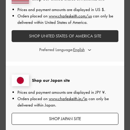
す。
過度な装飾もないので、むしろこなれ感がでておすすめです
Prices and payment amounts are displayed in
US $
.
Orders placed on
www.charleskeith.com/us
can only be
|
サイズ:
37/23.5cm
カラー:
ブラック系
delivered within United States of America.
デザイン
SHOP UNITED STATES OF AMERICA SITE
とてもよかった
Preferred Language:
品質
とてもよかった
Shop our Japan site
もっと見る
Prices and payment amounts are displayed in
JPY ¥
.
Orders placed on
www.charleskeith.jp/jp
can only be
このレビューは役に立ちましたか？
0
delivered within Japan.
0
SHOP JAPAN SITE
公
2026-05-07
ご利用者様