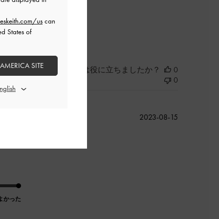
eskeith.com/us
can
よかった
ed States of
 AMERICA SITE
このレビューは役に立ちましたか？
0
0
公
2023-08-15
開
日
よかった