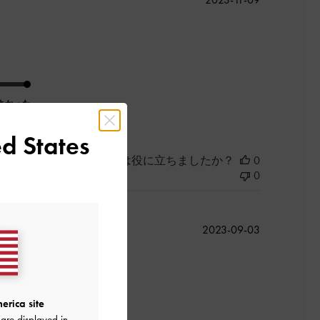
開
日
よかった
d States
このレビューは役に立ちましたか？
0
0
公
2023-09-03
開
日
。
erica site
are displayed in