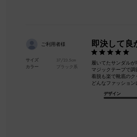
即決して良
ご利用者様
サイズ
37/23.5cm
履いてたサンダルが
カラー
ブラック系
マジックテープで調
着脱も楽で靴底のク
どんなファッション
デザイン