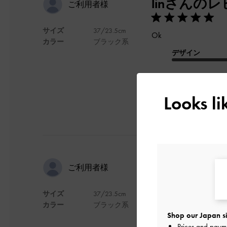
linさんの
ご利用者様
サイズ
37/23.5cm
Ok
カラー
ブラック系
デザイン
Looks l
可愛いです
ご利用者様
サイズ
37/23.5cm
安くて可愛いです。
カラー
ブラック系
マジックテープです
Shop our Japan si
重いので、長い時間
Prices and paym