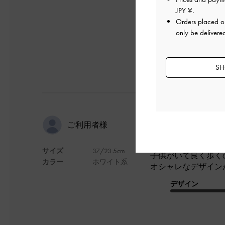
JPY ¥
.
デザイン
Orders placed 
only be delivere
SH
オシャレ！
ご利用者様
サイズ
37/23.5cm
子供がいて良く歩く
カラー
ホワイト系
オシャレなデザイン
デザイン