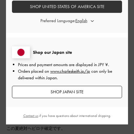
SHOP UNITED STATES OF AMERICA SITE
もっと見る
Preferred Language:
このレビューは役に立ちましたか？
0
0
Shop our Japan site
公
2024-07-16
ご利用者様
開
Prices and payment amounts are displayed in
JPY ¥
.
デザインも履き心地も◎
日
Orders placed on
www.charleskeith.jp/jp
can only be
delivered within Japan.
SHOP JAPAN SITE
可愛くて妹と色違いで購入しました。
5回ほど履いてみた履き心地は、柔らかくて靴擦れしそうな感じ
はありません。
軽いので、足が疲れる感じもありません。
Contact us
if you have questions about international shipping.
この夏絶対ヘビロテ確定です。