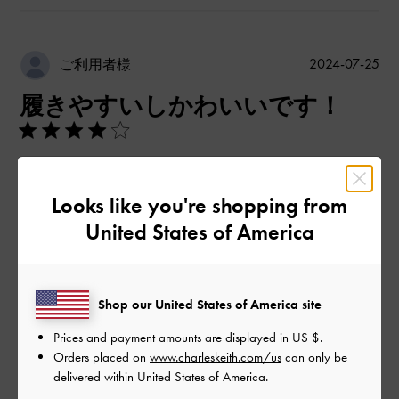
公
2024-07-25
ご利用者様
開
履きやすいしかわいいです！
日
とってもかわいいですが靴擦れしたため近所のサンダルとして
はめちゃくちゃ良いです！
Looks like you're shopping from
United States of America
|
サイズ:
37/23.5cm
カラー:
ブラック系
デザイン
とてもよかった
Shop our United States of America site
品質
Prices and payment amounts are displayed in
US $
.
Orders placed on
www.charleskeith.com/us
can only be
とてもよかった
delivered within United States of America.