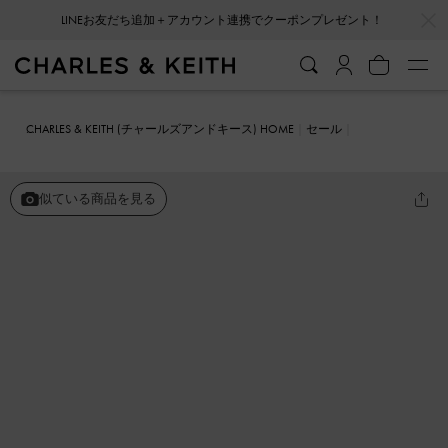
…
…
会員登録＋ニュースレター登録で10%OFFクーポンプレゼント！
CHARLES & KEITH (チャールズアンドキース) HOME
セール
シューズ
サンダル
Romilly ロミリ パッフィーサンダル
似ている商品を見る