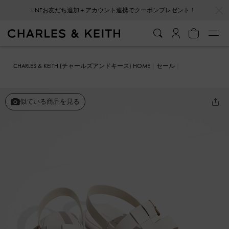
…
…
会員登録＋ニュースレター登録で10%OFFクーポンプレゼント！
CHARLES & KEITH (チャールズアンドキース) HOME
セール
シューズ
サンダル
メタリックバックルケージド スリングバックサ
ンダル
似ている商品を見る