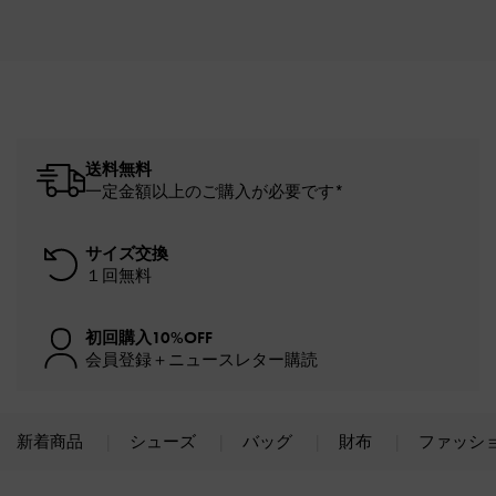
送料無料
一定金額以上のご購入が必要です*
サイズ交換
１回無料
初回購入10%OFF
会員登録＋ニュースレター購読
新着商品
シューズ
バッグ
財布
ファッシ
Site footer