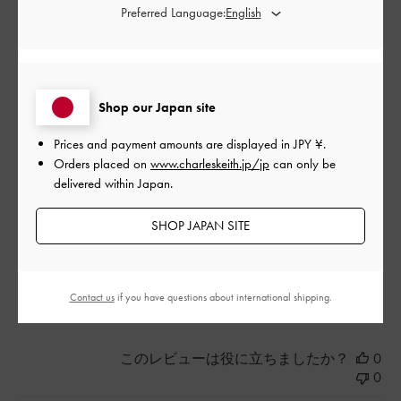
Preferred Language:
お安くなっていた為購入しました。
デザインが可愛いため満足です！
Shop our Japan site
|
サイズ:
37/23.5cm
カラー:
ブラック系
デザイン
Prices and payment amounts are displayed in
JPY ¥
.
Orders placed on
www.charleskeith.jp/jp
can only be
とても良かった
delivered within Japan.
品質
SHOP JAPAN SITE
良かった
Contact us
if you have questions about international shipping.
もっと見る
このレビューは役に立ちましたか？
0
0