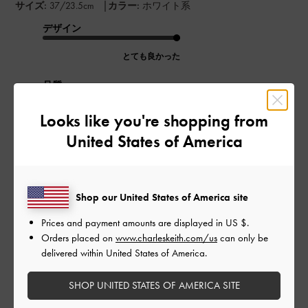
|
サイズ:
37/23.5cm
カラー:
ホワイト系
デザイン
とても良かった
品質
良かった
Looks like you're shopping from
United States of America
もっと見る
このレビューは役に立ちましたか？
0
Shop our United States of America site
0
Prices and payment amounts are displayed in
US $
.
Orders placed on
www.charleskeith.com/us
can only be
delivered within United States of America.
公
2024-08-11
ご利用者様
開
SHOP UNITED STATES OF AMERICA SITE
デザインが可愛い！
日