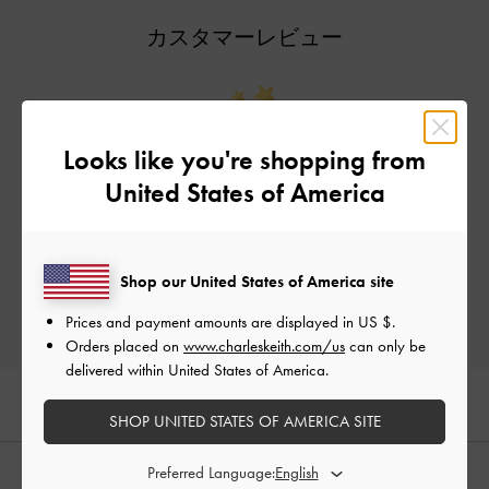
カスタマーレビュー
Looks like you're shopping from
ご感想をお聞かせください
United States of America
Let us know what you think
レビューを書く
Shop our United States of America site
Prices and payment amounts are displayed in
US $
.
Orders placed on
www.charleskeith.com/us
can only be
delivered within United States of America.
SHOP UNITED STATES OF AMERICA SITE
Preferred Language:
おすすめのアイテム