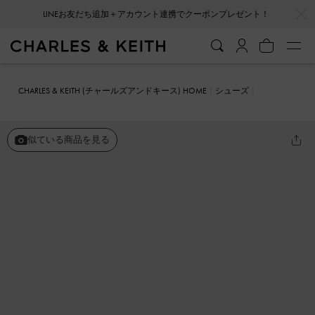
…
…
LINEお友だち追加＋アカウント連携でクーポンプレゼント！
CHARLES & KEITH (チャールズアンドキース) HOME
シューズ
ミュール
グラディエント ウエーブスリッポンミュール
似ている商品を見る