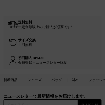
送料無料
一定金額以上のご購入が必要です*
サイズ交換
１回無料
初回購入10%OFF
会員登録＋ニュースレター購読
新着商品
シューズ
バッグ
財布
ファッシ
Site footer
ニュースレターで最新情報をお届けします。​
SUBSCRIBE