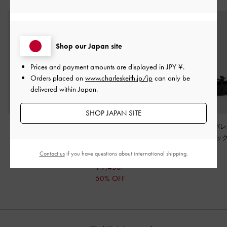
Shop our Japan site
Prices and payment amounts are displayed in
JPY ¥
.
Orders placed on
www.charleskeith.jp/jp
can only be
delivered within Japan.
SHOP JAPAN SITE
ナイロン ウエーブヘ
レザースタッズ スラ
サテン ボウ バ
ムスカルプチュアヒー
イド
-
ブラック
ラット
-
ブラッ
ルサンダル
-
ライラッ
スチャー
Contact us
if you have questions about international shipping.
¥ 11,900
¥ 14,900
¥ 9,900
ク
¥ 7,450
50% OFF