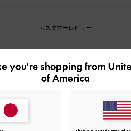
カスタマーレビュー
5
2
ike you're shopping from
Unite
4
0
基づく
3
0
of America
2
0
1
0
快適さ