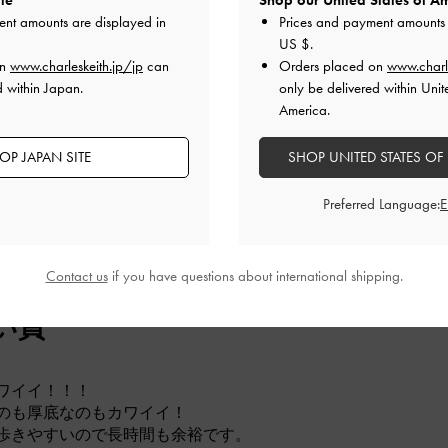
te
Shop our United States of Am
ent amounts are displayed in
Prices and payment amounts 
とても良かった
とても良かった
US $
.
on
www.charleskeith.jp/jp
can
Orders placed on
www.charl
d within Japan.
only be delivered within Unit
America.
デザイン
品質
快適さ
全て
全て
全て
OP JAPAN SITE
SHOP UNITED STATES OF
Preferred Language:
た目がカワイイ！！！ 紐が二段にな
Contact us
if you have questions about international shipping.
 クッションがすごく歩きやすいので
い買
ワイイ！！！
のも厚底なのもカワイイ！
歩きやすいので長時間も余裕です。