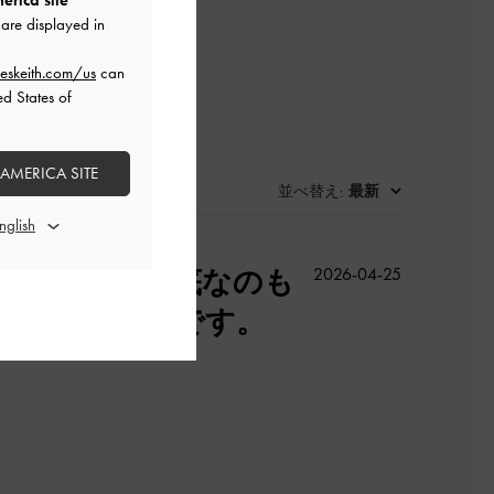
erica site
are displayed in
eskeith.com/us
can
ed States of
 AMERICA SITE
並べ替え
最新
:
公
ってるのも厚底なのも
2026-04-25
開
長時間も余裕です。
日