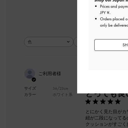
Shop our Japan si
Prices and paym
とても良かった
JPY ¥
.
Orders placed 
only be delivere
色
サイズ
全て
全て
SH
とにかく見
ご利用者様
カワイイ！
サイズ
36/23cm
とっても良
カラー
ホワイト系
とにかく見た目がカ
紐が二段になってる
クッションがすごく