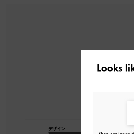
5
Looks l
2件のレビューに
デザイン
品質