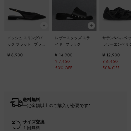
メッシュ スリングバ
レザースタッズ スラ
サテン&ベルベッ
ック フラット
-
ブラッ
イド
-
ブラック
ラワーエンベリ
クテクスチャー
ドルーシュドス
¥ 8,900
¥ 14,900
¥ 12,900
ー
-
ブラックテ
¥ 7,450
¥ 6,450
ャー
50% OFF
50% OFF
送料無料
一定金額以上のご購入が必要です*
サイズ交換
１回無料