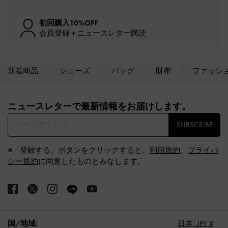
初回購入10%OFF
会員登録＋ニュースレター購読
新着商品
シューズ
バッグ
財布
ファッシ
Site footer
ニュースレターで最新情報をお届けします。​
SUBSCRIBE
※「登録する」ボタンをクリックすると、
利用規約
、
プライバ
シー規約
に同意したものとみなします。
国/地域:
日本,
JPY ¥