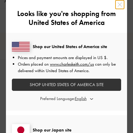
配送 & 返品
Looks like you're shopping from
United States of America
レビューは購入した方のみ投稿ができます。
Shop our United States of America site
Prices and payment amounts are displayed in
US $
.
Orders placed on
www.charleskeith.com/us
can only be
delivered within United States of America.
SHOP UNITED STATES OF AMERICA SITE
Preferred Language:
カスタマーレビュー
Shop our Japan site