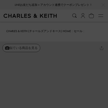
…
…
LINEお友だち追加＋アカウント連携でクーポンプレゼント！
CHARLES & KEITH (チャールズアンドキース) HOME
セール
シューズ
スニーカー
Cece シーシー サテンルーシュドボウスニー
カー
似ている商品を見る