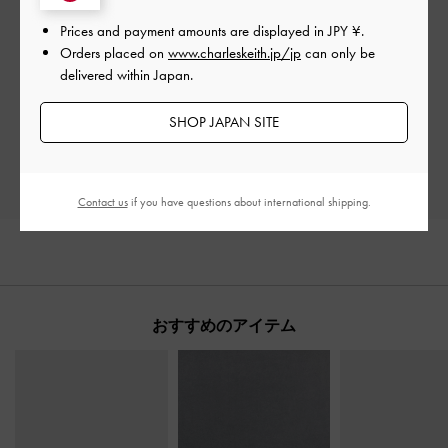
Prices and payment amounts are displayed in
JPY ¥
.
ご感想をお聞かせください
Orders placed on
www.charleskeith.jp/jp
can only be
delivered within Japan.
Let us know what you think
SHOP JAPAN SITE
レビューを書く
Contact us
if you have questions about international shipping.
おすすめのアイテム