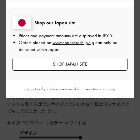
このレビューは役に立ちましたか？
0
Shop our Japan site
0
Prices and payment amounts are displayed in
JPY ¥
.
Orders placed on
www.charleskeith.jp/jp
can only be
delivered within Japan.
公
2025-08-09
ご利用者様
開
かわいくて気分が上がります🎀
日
SHOP JAPAN SITE
Contact us
if you have questions about international shipping.
軽くて履きやすいです🩷
サイズはややピッタリなので素足で履く方はジャストサイズ、
ソックス履く方はワンサイズ上でいいかな？私はワンサイズ上
でちょうどよかったです。
|
サイズ:
37/23.5cm
カラー:
ホワイト系
デザイン