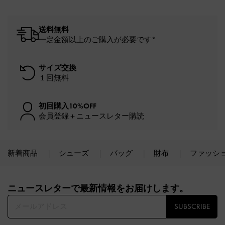
送料無料
一定金額以上のご購入が必要です*
サイズ交換
１回無料
初回購入10%OFF
会員登録＋ニュースレター購読
新着商品
シューズ
バッグ
財布
ファッシ
Site footer
ニュースレターで最新情報をお届けします。​
SUBSCRIBE