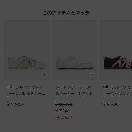
このアイテムとマッチ
Silko シルコウ サテン
ハート シアーレース
Silko シルコウ 
レースバレエスニーカ
スニーカー
-
ホワイト
レースバレエス
ー
-
チョーク
ー
-
ダークブラ
¥ 9,900
¥ 11,900
¥ 9,900
クスチャー
¥ 7,140
40% OFF