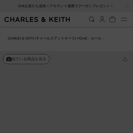
…
…
LINEお友だち追加＋アカウント連携でクーポンプレゼント！
CHARLES & KEITH (チャールズアンドキース) HOME
セール
シューズ
スニーカー
ハート シアーレーススニーカー
似ている商品を見る