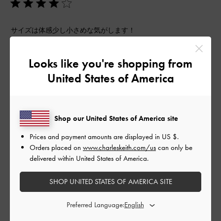
サイズは体感少し小さめな気がします！
可愛いので気に入ってます！
思ったより水色感はないです。
Looks like you're shopping from
歩きやすいです！
United States of America
ただ汚れやすそうなので、
防水スプレーかけてから使ってます. . . . ！
|
サイズ:
37/23.5cm
カラー:
ブルー系
Shop our United States of America site
デザイン
Prices and payment amounts are displayed in
US $
.
Orders placed on
www.charleskeith.com/us
can only be
とてもよかった
delivered within United States of America.
品質
SHOP UNITED STATES OF AMERICA SITE
よかった
Preferred Language:
もっと見る