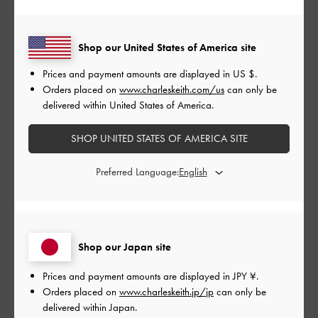
4
0
3
0
2
0
Shop our United States of America site
1
0
Prices and payment amounts are displayed in
US $
.
Orders placed on
www.charleskeith.com/us
can only be
delivered within United States of America.
レビューを書く
SHOP UNITED STATES OF AMERICA SITE
Preferred Language:
デザイン
とてもよかった
品質
Shop our Japan site
とてもよかった
Prices and payment amounts are displayed in
JPY ¥
.
Orders placed on
www.charleskeith.jp/jp
can only be
もっと見る
delivered within Japan.