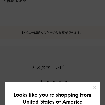
配送 & 返品
レビューは購入した方のみ投稿ができます。
カスタマーレビュー
5
1件のレビューに基づく
Looks like you're shopping from
5
1
United States of America