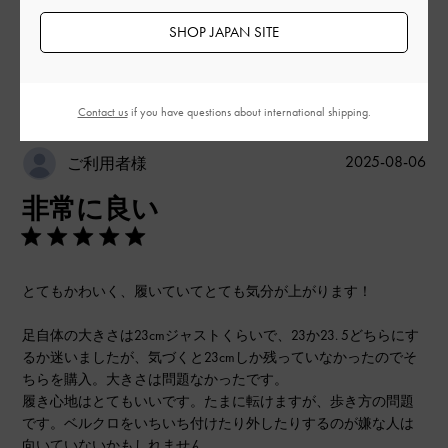
SHOP JAPAN SITE
フィルター
並べ替え
最新
:
Contact us
if you have questions about international shipping.
公
2025-08-06
ご利用者様
開
非常に良い
日
とてもかわいく、履いていてとても気分が上がります！
足自体の大きさは23cmジャストくらいで、23か23. 5どちらにす
るか迷いましたが、気づくと23cmしか残っていなかったのでそ
ちらを購入。大きさは問題なかったです。
履き心地はとてもいいです。たまに転けますが、歩き方の問題
です。ベルクロをいちいち付けたり外したりするのが嫌な人は
向いていないかもしれません。