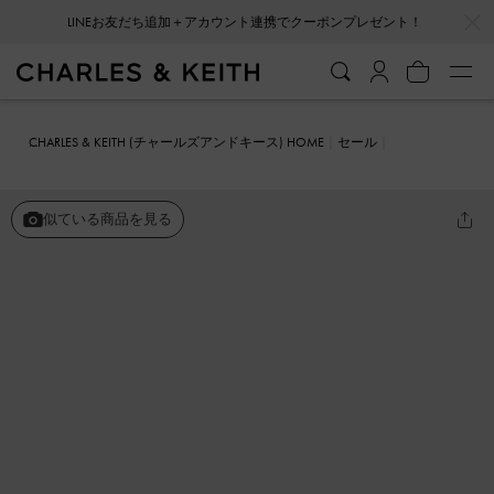
…
…
LINEお友だち追加＋アカウント連携でクーポンプレゼント！
CHARLES & KEITH (チャールズアンドキース) HOME
セール
シューズ
スニーカー
メッシュ パールエンベリシュッドメリージェ
ーンスニーカー
似ている商品を見る