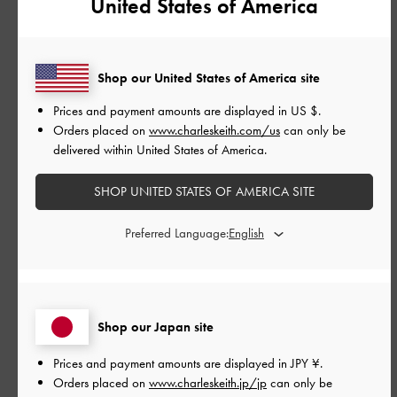
United States of America
並べ替え
最新
:
Shop our United States of America site
公
2026-07-21
ご利用者様
Prices and payment amounts are displayed in
US $
.
開
Orders placed on
www.charleskeith.com/us
can only be
いろいろなタイプの服にマッチ
日
delivered within United States of America.
します。そして歩きやすい。な
SHOP UNITED STATES OF AMERICA SITE
ので、リピート購入しました。
Preferred Language:
いろいろなタイプの服にマッチします。そして歩きやすい。な
ので、リピート購入しました。
Shop our Japan site
|
サイズ:
37/23.5cm
カラー:
ブラック系
デザイン
Prices and payment amounts are displayed in
JPY ¥
.
Orders placed on
www.charleskeith.jp/jp
can only be
とてもよかった