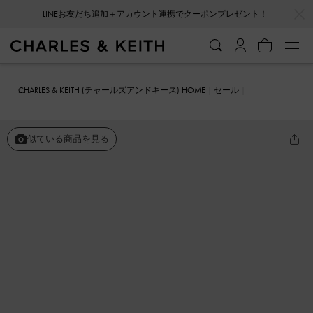
…
…
LINEお友だち追加＋アカウント連携でクーポンプレゼント！
CHARLES & KEITH (チャールズアンドキース) HOME
セール
シューズ
スニーカー
メッシュ ツートーンバレエスニーカー
似ている商品を見る