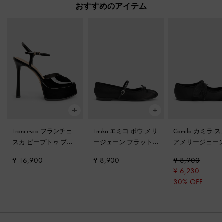
おすすめのアイテム
Francesca フランチェ
Emiko エミコ ボウ メリ
Camila カミラ 
スカ ピープトゥ プラ
ージェーン フラット
-
アメリージェー
ットフォームヒール
-
ブラック
ット
-
ブラック
¥ 16,900
¥ 8,900
¥ 8,900
ブラックパテント
チャー
¥ 6,230
30% OFF