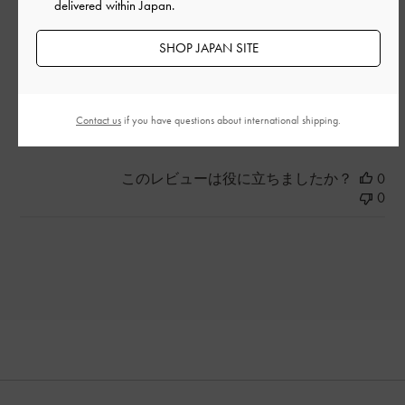
delivered within Japan.
品質
SHOP JAPAN SITE
とてもよかった
Contact us
if you have questions about international shipping.
もっと見る
このレビューは役に立ちましたか？
0
0