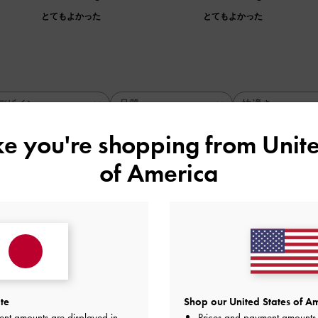
とてもよかった
とてもよかった
デザイン
品質
快適さ
全て
全て
全て
ike you're shopping from
Unite
of America
入りました
た以上に可愛かったです。 歩きやすいし、とても快適です〜
品質
快適さ
とてもよかった
とてもよかった
とても
te
Shop our United States of Am
ent amounts are displayed in
Prices and payment amounts 