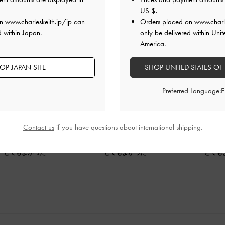
US $
.
on
www.charleskeith.jp/jp
can
Orders placed on
www.charl
d within Japan.
only be delivered within Unit
America.
とても良く、さまざまなスタイルの
OP JAPAN SITE
SHOP UNITED STATES OF
最高でした。
Preferred Language:
く、さまざまなスタイルの服装に合わせることができます。最
Contact us
if you have questions about international shipping.
品質
快適さ
とてもよかった
とてもよかった
とても