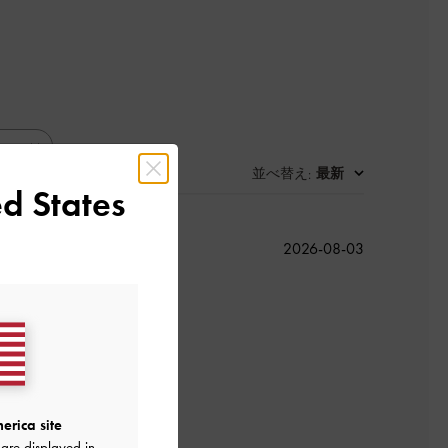
並べ替え
最新
:
d States
公
2026-08-03
開
日
よかった
erica site
are displayed in