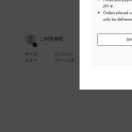
JPY ¥
.
Orders placed 
only be delivere
歩き心地が
ご利用者様
SH
できます。
サイズ
35/22.5cm
カラー
ブラック系
歩き心地がとても良
デザイン