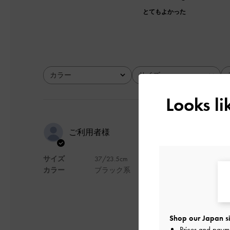
とてもよかった
カラー
サイズ
全て
全て
Looks l
すごく気に
ご利用者様
サイズ
37/23.5cm
着てみたら思ってい
カラー
ブラック系
デザイン
Shop our Japan si
Prices and paym