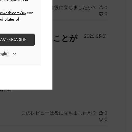
このレビューは役に立ちましたか？
0
eskeith.com/us
can
0
ed States of
公
服装に合わせることが
2026-05-01
 AMERICA SITE
開
日
高でした。
よかった
このレビューは役に立ちましたか？
0
0