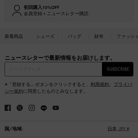
初回購入10%OFF
会員登録＋ニュースレター購読
新着商品
シューズ
バッグ
財布
ファッシ
Site footer
ニュースレターで最新情報をお届けします。​
SUBSCRIBE
※「登録する」ボタンをクリックすると、
利用規約
、
プライバ
シー規約
に同意したものとみなします。
国/地域:
日本,
JPY ¥