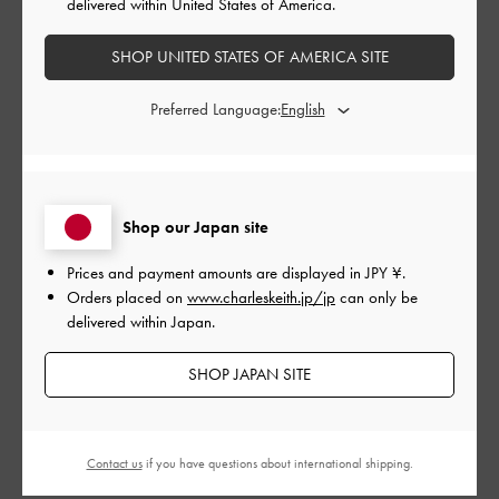
delivered within United States of America.
SHOP UNITED STATES OF AMERICA SITE
もっと見る
Preferred Language:
このレビューは役に立ちましたか？
0
0
Shop our Japan site
公
2023-08-25
ご利用者様
開
Prices and payment amounts are displayed in
JPY ¥
.
naaさんのレビュー
日
Orders placed on
www.charleskeith.jp/jp
can only be
delivered within Japan.
SHOP JAPAN SITE
お値段以上です！23. 0を購入しました
沖縄旅行のため歩きやすいサンダルを探していてこちらを購入
しました。すごく使えそうです。
Contact us
if you have questions about international shipping.
|
サイズ:
36/23cm
カラー:
ブラウン系