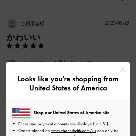
公
2023-08-25
ご利用者様
開
かわいい
日
普段23センチで23センチを購入しぴったりでした！
ヒール高めですが安定感があって歩きやすそうです！
とてもかわいいので出かけるのが楽しみです！
Looks like you're shopping from
United States of America
|
サイズ:
36/23cm
カラー:
ブラック系
デザイン
とてもよかった
Shop our United States of America site
品質
Prices and payment amounts are displayed in
US $
.
Orders placed on
www.charleskeith.com/us
can only be
とてもよかった