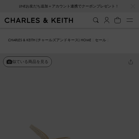
…
…
会員登録＋ニュースレター登録で10%OFFクーポンプレゼント！
CHARLES & KEITH (チャールズアンドキース) HOME
セール
シューズ
サンダル
アンクルストラップ エスパドリーユウェッジ
似ている商品を見る