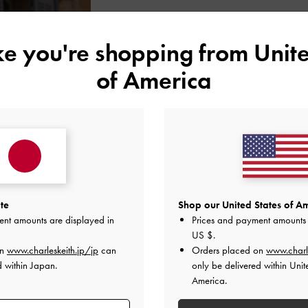
ike you're shopping from
Unite
of America
レビューは購入した方のみ投稿ができます。
te
Shop our United States of Am
ent amounts are displayed in
Prices and payment amounts 
US $
.
on
www.charleskeith.jp/jp
can
Orders placed on
www.charl
おすすめのアイテム
d within Japan.
only be delivered within Unit
America.