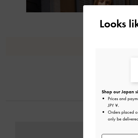
Looks l
Shop our Japan si
Prices and paym
JPY ¥
.
Orders placed 
only be delivere
戻る