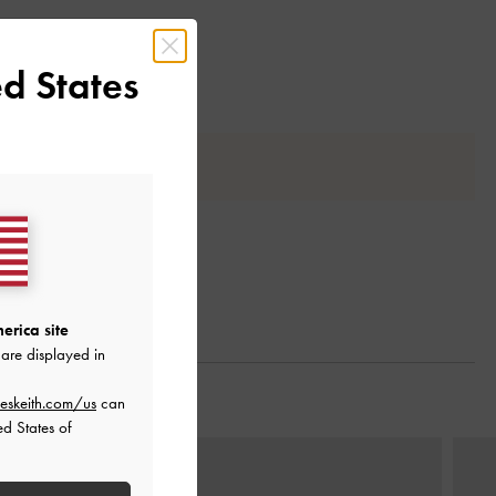
d States
erica site
are displayed in
eskeith.com/us
can
ed States of
次