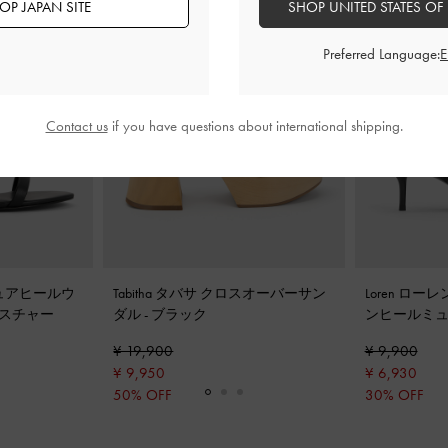
OP JAPAN SITE
SHOP UNITED STATES OF
Preferred Language:
Contact us
if you have questions about international shipping.
ュアヒールウ
Tabitha タバサ クロスオーバーサン
Loren ロ
スチャー
ダル
-
ブラック
ンヒールミ
チャー
¥ 19,900
¥ 9,900
¥ 9,950
¥ 6,930
50% OFF
30% OFF