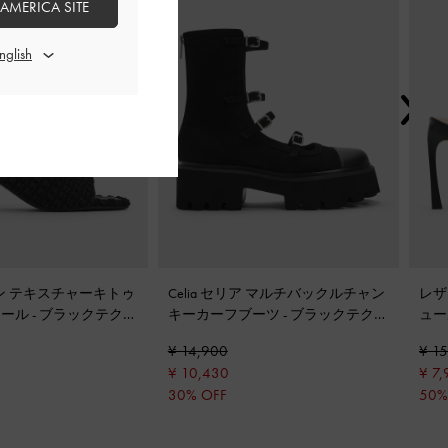
 AMERICA SITE
ーレン テキスチャーキトゥ
Celia セリア マルチバックルチャン
レザ
ュール
-
ブラックテクス
キーカーフブーツ
-
ブラックテクス
ュ
チャー
¥ 14,900
¥ 1
¥ 10,430
¥ 7,
30% OFF
50%