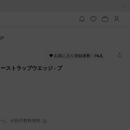
ッジ
♥ お気に入り登録者数：
74人
フィーストラップウエッジ
- ブ
3円から。分割手数料無料