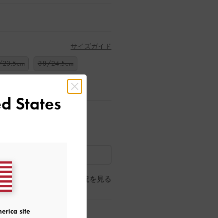
サイズガイド
/23.5cm
38/24.5cm
d States
におすすめ
イテムを見る
きません
店舗の在庫状況を見る
erica site