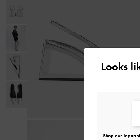
Looks l
Shop our Japan si