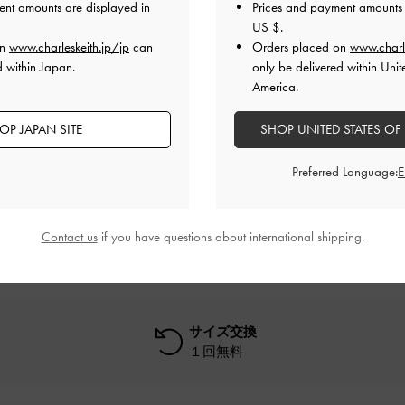
ent amounts are displayed in
Prices and payment amounts 
特典
配送 & 返品
US $
.
on
www.charleskeith.jp/jp
can
Orders placed on
www.charl
d within Japan.
only be delivered within Unit
America.
OP JAPAN SITE
SHOP UNITED STATES OF
レビューは購入した方のみ投稿ができます。
Preferred Language:
Contact us
if you have questions about international shipping.
サイズ交換
１回無料