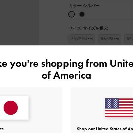
カラー:
シルバー
サイズ:
サイズを選ぶ
35/22.5cm
36/23cm
37
39/25cm
40/25.5cm
ike you're shopping from
Unite
このアイテムを見ている人
of America
店舗の在庫状況を見る
or
類似ア
利用で
ウィッシュリストに追加
商品説明
te
Shop our United States of Am
商品詳細 / お手入れ方法