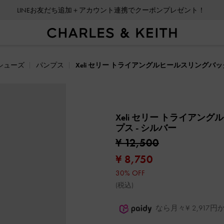
LINEお友だち追加＋アカウント連携でクーポンプレゼント！
シューズ
パンプス
Xeli セリー トライアングルヒールスリングバ
Xeli セリー トライアン
プス
- シルバー
¥ 12,500
¥ 8,750
30% OFF
(税込)
なら月々¥ 2,91