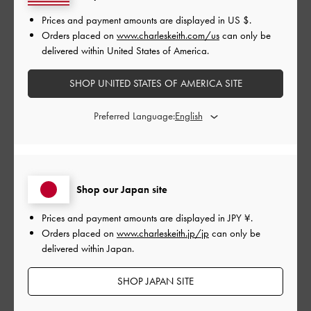
周りにも褒められるし買って正解！
Prices and payment amounts are displayed in
US $
.
|
サイズ:
37/23.5cm
カラー:
ブラック系
Orders placed on
www.charleskeith.com/us
can only be
delivered within United States of America.
デザイン
SHOP UNITED STATES OF AMERICA SITE
よかった
品質
Preferred Language:
とてもよかった
もっと見る
Shop our Japan site
Prices and payment amounts are displayed in
JPY ¥
.
このレビューは役に立ちましたか？
0
Orders placed on
www.charleskeith.jp/jp
can only be
0
delivered within Japan.
SHOP JAPAN SITE
公
2024-07-19
ご利用者様
開