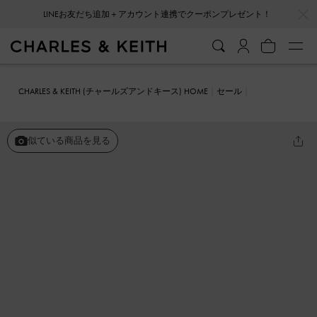
…
…
会員登録＋ニュースレター登録で10%OFFクーポンプレゼント！
CHARLES & KEITH (チャールズアンドキース) HOME
セール
シューズ
ミュール
バックル フラットフォームミュール
似ている商品を見る