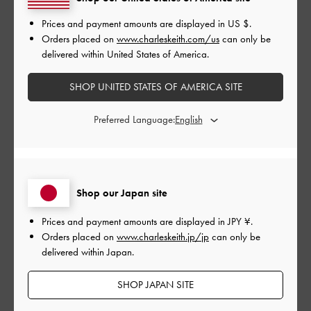
品質
Prices and payment amounts are displayed in
US $
.
Orders placed on
www.charleskeith.com/us
can only be
とても良かった
delivered within United States of America.
もっと見る
SHOP UNITED STATES OF AMERICA SITE
Preferred Language:
このレビューは役に立ちましたか？
0
0
公
2023-11-26
Shop our Japan site
ご利用者様
開
rさんのレビュー
Prices and payment amounts are displayed in
JPY ¥
.
日
Orders placed on
www.charleskeith.jp/jp
can only be
delivered within Japan.
歩きやすくて見た目もとても可愛くて買ってよかったです！！
SHOP JAPAN SITE
|
サイズ:
37/23.5cm
カラー:
ブラウン系