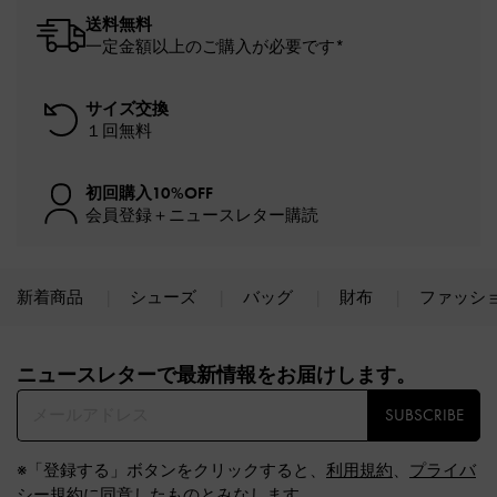
送料無料
一定金額以上のご購入が必要です*
サイズ交換
１回無料
初回購入10%OFF
会員登録＋ニュースレター購読
新着商品
シューズ
バッグ
財布
ファッシ
Site footer
ニュースレターで最新情報をお届けします。​
SUBSCRIBE
※「登録する」ボタンをクリックすると、
利用規約
、
プライバ
シー規約
に同意したものとみなします。