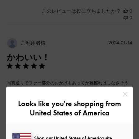
このレビューは役に立ちましたか？
0
0
公
2024-01-14
ご利用者様
開
かわいい！
日
写真通りでファー部分のおかげもあってか靴擦れはしなさそう
です！
思ってたより軽くて疲れなそう
Looks like you're shopping from
|
サイズ:
37/23.5cm
カラー:
ブラウン系
United States of America
デザイン
とても良かった
Shop our United States of America site