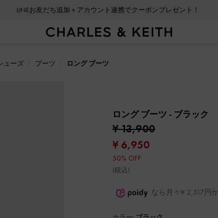
LINEお友だち追加＋アカウント連携でクーポンプレゼント！
シューズ
ブーツ
ロング ブーツ
ロング ブーツ
- ブラック
¥ 13,900
¥ 6,950
50% OFF
(税込)
なら月々¥ 2,31
カラー:
ブラック