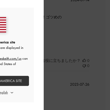
開
日
りしていてかわいいです！ゴツめの
！
よかった
erica site
are displayed in
eskeith.com/us
can
このレビューは役に立ちましたか？
0
ed States of
0
 AMERICA SITE
公
2023-07-26
開
日