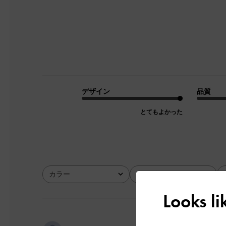
デザイン
品質
とてもよかった
カラー
サイズ
全て
全て
Looks l