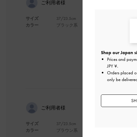
太めで履き
ご利用者様
サイズ
37/23.5cm
フィットする感じで
カラー
ブラック系
靴が好みなので、こ
デザイン
Shop our Japan si
Prices and paym
JPY ¥
.
Orders placed 
only be delivere
SH
すこしおお
ご利用者様
サイズ
37/23.5cm
少し大きめですがオ
カラー
ブラウン系
デザイン