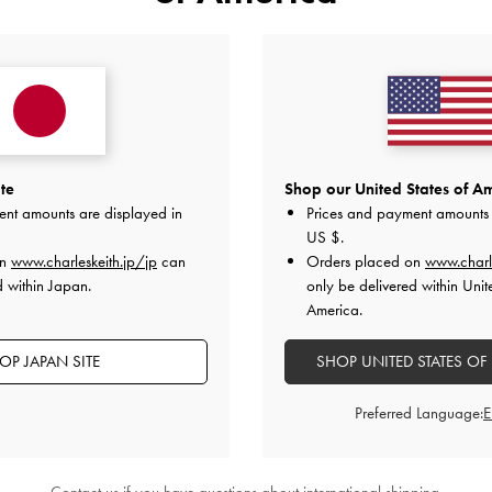
やすくてかわいい
はなく、太めで余裕のあるロングブーツです。つま先がぷっく
のブーツはヒールが低くかつゴツく見えるので気に入りました
品質
快適さ
とてもよかった
とてもよかった
とても
te
Shop our United States of Am
ent amounts are displayed in
Prices and payment amounts 
US $
.
on
www.charleskeith.jp/jp
can
Orders placed on
www.charl
d within Japan.
only be delivered within Unit
America.
OP JAPAN SITE
SHOP UNITED STATES OF
きめ！
Preferred Language:
シャレでかわいいのでおすすめです
品質
快適さ