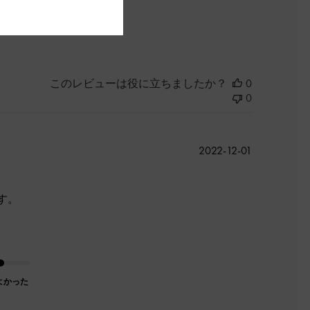
よかった
このレビューは役に立ちましたか？
0
0
公
2022-12-01
開
日
す。
よかった