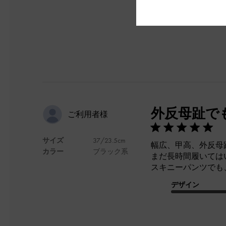
外反母趾で
ご利用者様
サイズ
37/23.5cm
幅広、甲高、外反母
カラー
ブラック系
まだ長時間履いては
スキニーパンツでも
デザイン