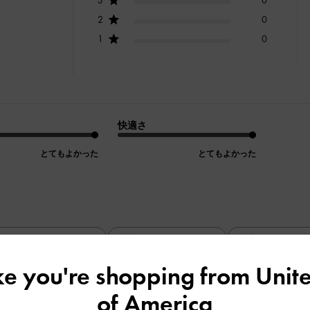
2
0
1
0
快適さ
とてもよかった
とてもよかった
デザイン
品質
快適さ
全て
全て
全て
ike you're shopping from
Unite
of America