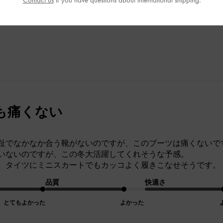
Contact us
if you have questions about international shipping.
とてもよかった
とてもよかった
とても
も痛くない
趾でなかなか合う靴がないのですが、このブーツは痛くないで
いないのですが、この冬大活躍してくれそうな予感。
、タイツにミニスカートでもカッコよく履きこなせそうです。
品質
快適さ
とてもよかった
よかった