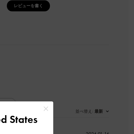
レビューを書く
並べ替え
最新
:
d States
公
2024-01-14