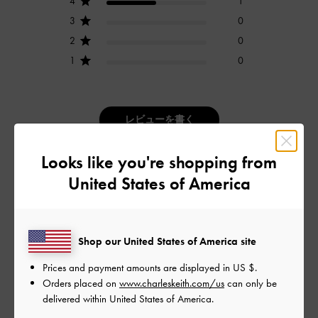
4
1
3
0
2
0
1
0
レビューを書く
Looks like you're shopping from
デザイン
United States of America
とてもよかった
品質
Shop our United States of America site
とてもよかった
Prices and payment amounts are displayed in
US $
.
Orders placed on
www.charleskeith.com/us
can only be
delivered within United States of America.
もっと見る