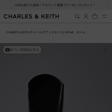
…
…
LINEお友だち追加＋アカウント連携でクーポンプレゼント！
CHARLES & KEITH (チャールズアンドキース) HOME
セール
シューズ
ブーツ
Lucinda ルシンダ トラペーズヒールロングブーツ
似ている商品を見る