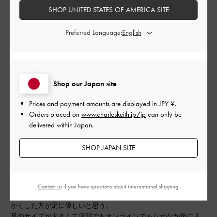
SHOP UNITED STATES OF AMERICA SITE
フィルター
Preferred Language:
並べ替え
最新
:
公
2024-01-27
ご利用者様
Shop our Japan site
開
グラデーションが魅力的✨
日
Prices and payment amounts are displayed in
JPY ¥
.
Orders placed on
www.charleskeith.jp/jp
can only be
delivered within Japan.
カラーはredだけど、darkredだからbrownにも見える👀
SHOP JAPAN SITE
しっかりとredであって欲しい人にはむいてないかも…
私は、ブーツを買いたくてblackかbrownで迷ってたから、この
blackのようなbrownのような絶妙なカラーはすごくすごく気に入
った!!
Contact us
if you have questions about international shipping.
素材がしっかりしていて新品だと硬いから、履き慣らして柔ら
かくした方が足に優しいと思う。
足のサイズが大きくて店頭でもオンラインでもなかなか気に入