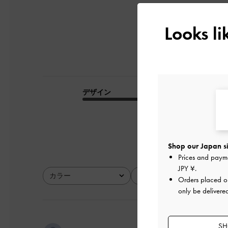
Looks l
デザイン
品質
とてもよかった
Shop our Japan si
Prices and paym
JPY ¥
.
カラー
サイズ
Orders placed 
全て
全て
only be delivere
SH