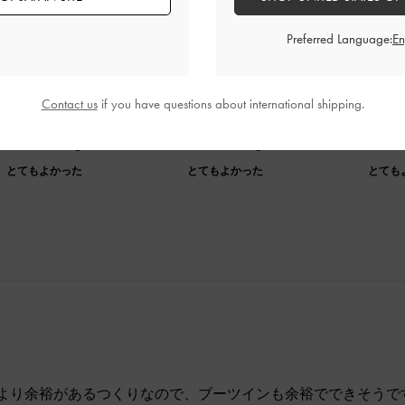
のレビュー
Preferred Language:
痛くなく大変気に入っています。ヒールのところに色が少し剥
す。普段は26cmを使っていますが、25. 5cmが余裕に履け
えて幸せです🥰
Contact us
if you have questions about international shipping.
品質
快適さ
とてもよかった
とてもよかった
とても
より余裕があるつくりなので、ブーツインも余裕でできそうで