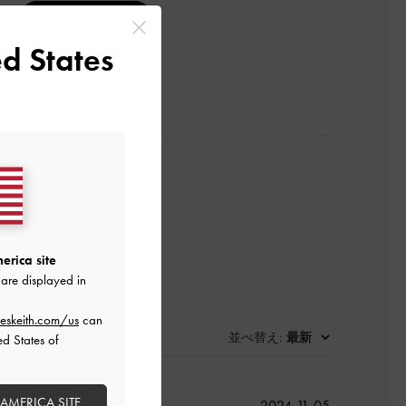
レビューを書く
d States
erica site
are displayed in
eskeith.com/us
can
並べ替え
最新
:
ed States of
 AMERICA SITE
公
2024-11-05