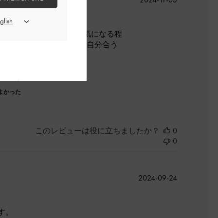
開
日
げていますが、そこまで気になる程
たのでびっくりです。初めて自分合う
よかった
このレビューは役に立ちましたか？
0
0
公
2024-09-24
開
日
す。