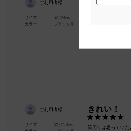
ninaさん
ご利用者様
サイズ
40/25cm
長時間履いても足が
カラー
ブラック系
ではなく状態がいいで
ロングブーツに出会
デザイン
きれい！
ご利用者様
サイズ
37/23.5cm
筒周りは思っていた
カラー
ブラック系