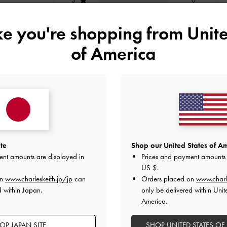
2
0
ike you're shopping from
Unite
1
0
of America
快適さ
よかった
とてもよかった
te
Shop our United States of Am
ent amounts are displayed in
Prices and payment amounts 
US $
.
デザイン
品質
快適さ
on
www.charleskeith.jp/jp
can
Orders placed on
www.charl
全て
全て
全て
d within Japan.
only be delivered within Unit
America.
OP JAPAN SITE
SHOP UNITED STATES OF