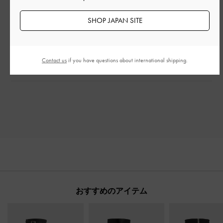
とてもよかった
SHOP JAPAN SITE
もっと見る
このレビューは役に立ちましたか？
0
Contact us
if you have questions about international shipping.
0
おすすめのアイテム