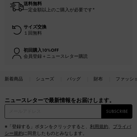
送料無料
一定金額以上のご購入が必要です*
サイズ交換
１回無料
初回購入10%OFF
会員登録＋ニュースレター購読
新着商品
シューズ
バッグ
財布
ファッシ
Site footer
ニュースレターで最新情報をお届けします。​
SUBSCRIBE
※「登録する」ボタンをクリックすると、
利用規約
、
プライバ
シー規約
に同意したものとみなします。