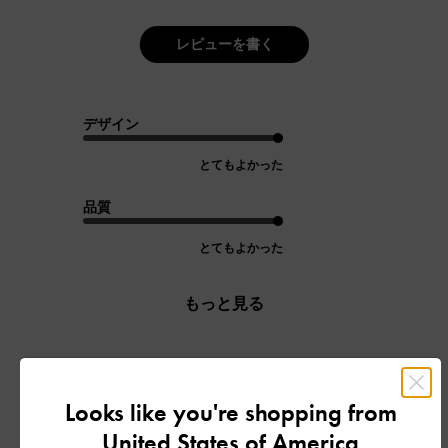
レビューを書く
デザイン
とてもよかった
品質
とてもよかった
もっと見る
フィルター
並べ替え
最新
:
Looks like you're shopping from
United States of America