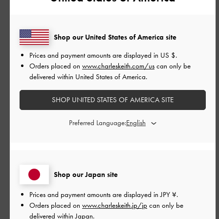
公
2025-10-23
ご利用者様
開
Shop our United States of America site
シンプルで使いやすい！
日
Prices and payment amounts are displayed in
US $
.
Orders placed on
www.charleskeith.com/us
can only be
delivered within United States of America.
ふくらはぎ周りがワイドなタイプでゆとりが欲しい方におすす
めです。
SHOP UNITED STATES OF AMERICA SITE
ブロックヒールなので安定感があって履きやすいです。
普段サイズの23. 5-24. 0/37で丁度よく履けました。
Preferred Language:
Minatomirai店スタッフM
|
サイズ:
37/23.5cm
カラー:
ベージュ系
デザイン
Shop our Japan site
とてもよかった
Prices and payment amounts are displayed in
JPY ¥
.
品質
Orders placed on
www.charleskeith.jp/jp
can only be
delivered within Japan.