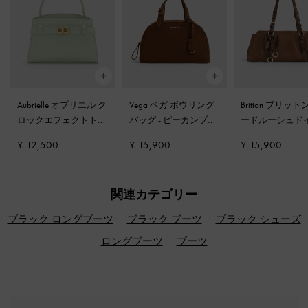
Aubrielle オブリエル ク
Vega ベガ ボウリング
Britton ブリット
ロックエフェクトトッ
バッグ
-
ピーカンブラ
ードルーシュド
プハンドルバッグ
-
ミ
ウン
ゲイトショルダ
¥ 12,500
¥ 15,900
¥ 15,900
ントグリーン
グ
-
モカブラウ
関連カテゴリー
ブラック ロングブーツ
ブラック ブーツ
ブラック シューズ
ロングブーツ
ブーツ