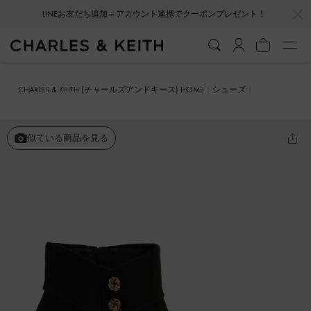
…
…
LINEお友だち追加＋アカウント連携でクーポンプレゼント！
CHARLES & KEITH (チャールズアンドキース) HOME
シューズ
ブーツ
スティレットヒールエンベリッシュド アンクルブーツ
似ている商品を見る