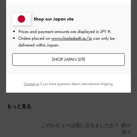
予想越してかわいい
日
Shop our Japan site
ヒールの高さ、デザイン性、良いです。コスパ最高です。
Prices and payment amounts are displayed in
JPY ¥
.
Orders placed on
www.charleskeith.jp/jp
can only be
|
サイズ:
37/23.5cm
カラー:
レッド系
delivered within Japan.
デザイン
SHOP JAPAN SITE
とてもよかった
品質
Contact us
if you have questions about international shipping.
とてもよかった
もっと見る
このレビューは役に立ちましたか？
0
0