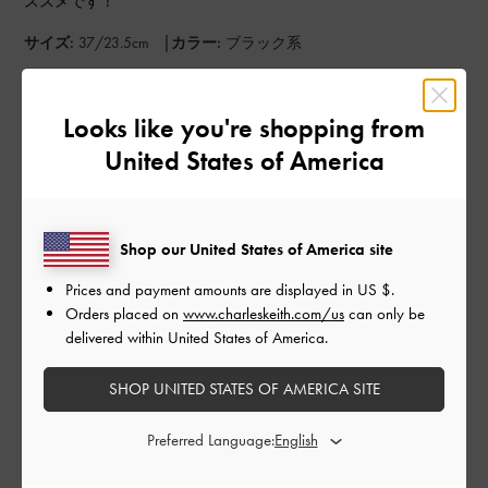
ススメです！
|
サイズ:
37/23.5cm
カラー:
ブラック系
デザイン
Looks like you're shopping from
とてもよかった
United States of America
品質
とてもよかった
Shop our United States of America site
もっと見る
Prices and payment amounts are displayed in
US $
.
Orders placed on
www.charleskeith.com/us
can only be
delivered within United States of America.
このレビューは役に立ちましたか？
0
0
SHOP UNITED STATES OF AMERICA SITE
Preferred Language:
公
2023-09-20
ご利用者様
開