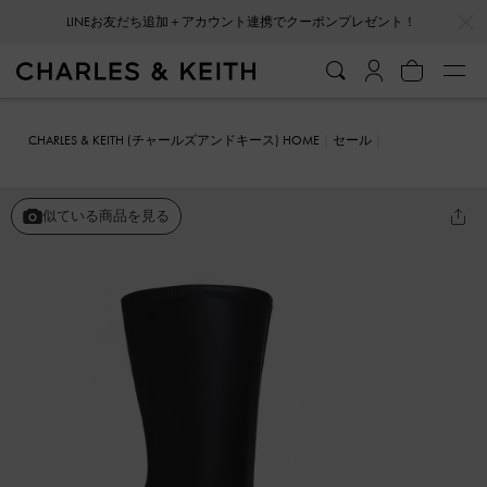
…
…
LINEお友だち追加＋アカウント連携でクーポンプレゼント！
CHARLES & KEITH (チャールズアンドキース) HOME
セール
シューズ
ブーツ
Devon デボン メタリックブレードヒールアンクル
ブーツ
似ている商品を見る