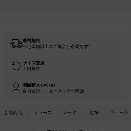
送料無料
一定金額以上のご購入が必要です*
サイズ交換
１回無料
初回購入10%OFF
会員登録＋ニュースレター購読
新着商品
シューズ
バッグ
財布
ファッシ
Site footer