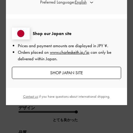
Preferred Language:
フィルター
並べ替え
最新
:
Shop our Japan site
Prices and payment amounts are displayed in
JPY ¥
.
公
2024-10-02
ご利用者様
Orders placed on
www.charleskeith.jp/jp
can only be
開
delivered within Japan.
かっこよすぎる
日
SHOP JAPAN SITE
シルバーがいい味を出していてかっこいいです
Contact us
if you have questions about international shipping.
|
サイズ:
37/23.5cm
カラー:
ブラック系
デザイン
とても良かった
品質