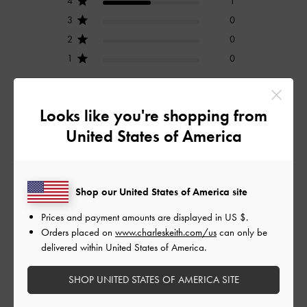
4
1
3
0
2
0
1
0
Looks like you're shopping from
レビューを書く
United States of America
デザイン
Shop our United States of America site
とても良かった
Prices and payment amounts are displayed in
US $
.
品質
Orders placed on
www.charleskeith.com/us
can only be
delivered within United States of America.
とても良かった
SHOP UNITED STATES OF AMERICA SITE
もっと見る