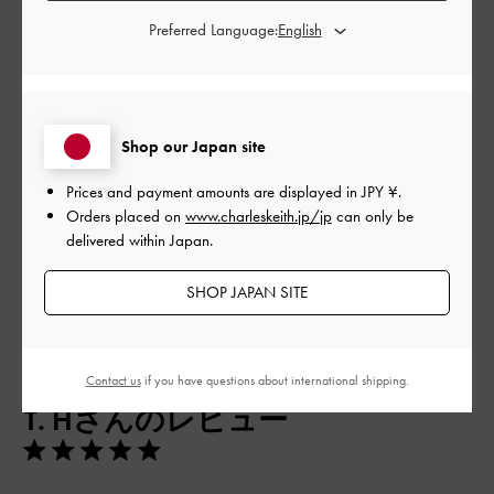
とてもよかった
Preferred Language:
品質
とてもよかった
Shop our Japan site
もっと見る
Prices and payment amounts are displayed in
JPY ¥
.
Orders placed on
www.charleskeith.jp/jp
can only be
delivered within Japan.
フィルター
並べ替え
最新
:
SHOP JAPAN SITE
公
2024-10-19
ご利用者様
Contact us
if you have questions about international shipping.
開
T. Hさんのレビュー
日