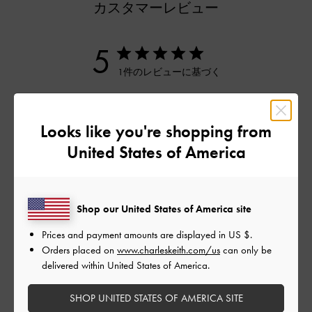
カスタマーレビュー
5
1件のレビューに基づく
5
1
4
0
Looks like you're shopping from
3
0
United States of America
2
0
1
0
Shop our United States of America site
Prices and payment amounts are displayed in
US $
.
レビューを書く
Orders placed on
www.charleskeith.com/us
can only be
delivered within United States of America.
デザイン
SHOP UNITED STATES OF AMERICA SITE