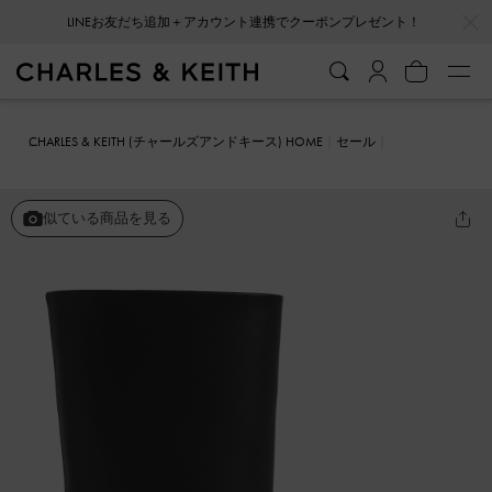
…
…
LINEお友だち追加＋アカウント連携でクーポンプレゼント！
CHARLES & KEITH (チャールズアンドキース) HOME
セール
シューズ
ブーツ
イロンゲイティッド スクエアトゥキトゥンヒール
カーフブーツ
似ている商品を見る