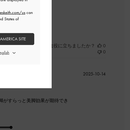
eskeith.com/us
can
ed States of
良かった
 AMERICA SITE
このレビューは役に立ちましたか？
0
0
公
2025-10-14
開
日
脚がすらっと美脚効果が期待でき