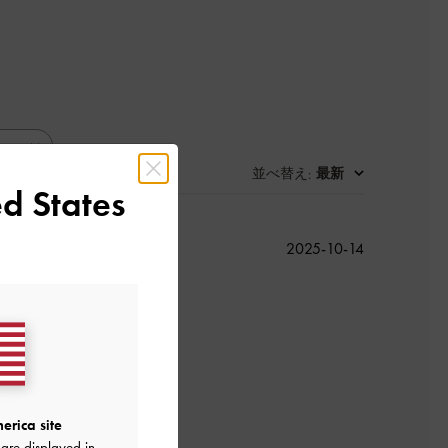
並べ替え
最新
:
d States
公
2025-10-14
開
日
ました‼︎
erica site
are displayed in