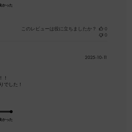
良かった
このレビューは役に立ちましたか？
0
0
公
2025-10-11
開
日
！！
たりでした！
良かった