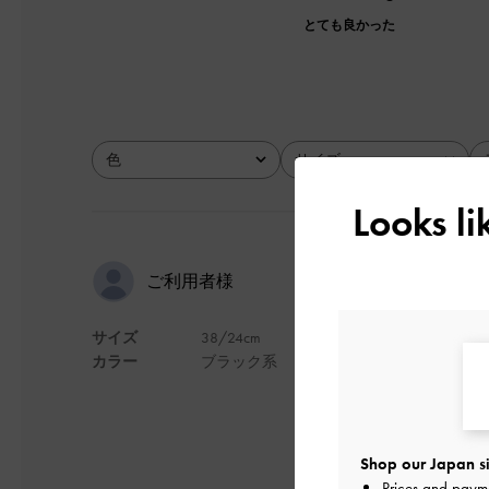
とても良かった
色
サイズ
全て
全て
Looks l
スタイルUP
ご利用者様
サイズ
38/24cm
スタイル盛れます‼︎‼︎
カラー
ブラック系
普段のスニーカーは24
厚手のソックスなど履
ピンヒールに慣れて
Shop our Japan si
Prices and paym