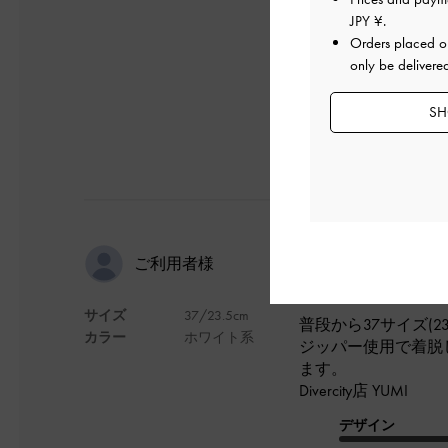
バッグジップなので
JPY ¥
.
デザイン
Orders placed 
only be delivere
SH
美脚効果期
ご利用者様
サイズ
37/23.5cm
普段から37サイズ(
カラー
ホワイト系
ジッパー使用で着脱
ます。
Divercity店 YUMI
デザイン