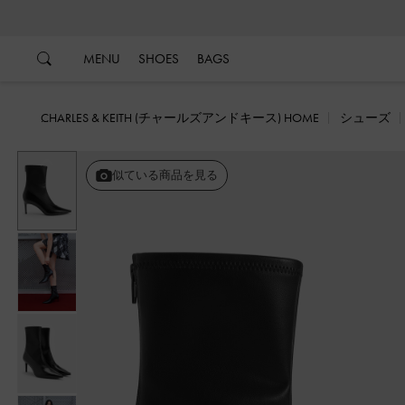
…
…
MENU
SHOES
BAGS
CHARLES & KEITH (チャールズアンドキース) HOME
シューズ
戻る
似ている商品を見る