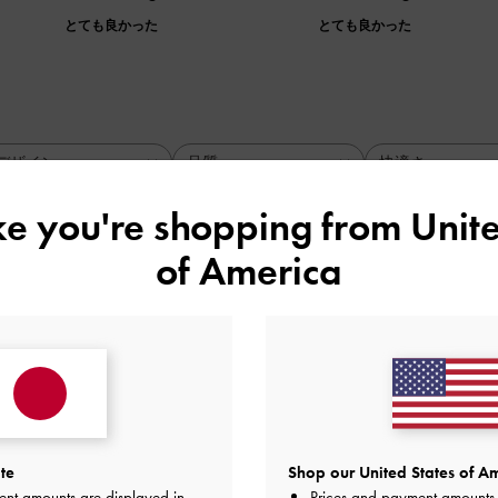
とても良かった
とても良かった
デザイン
品質
快適さ
全て
全て
全て
ike you're shopping from
Unite
of America
間違いなし‼︎
. 0cmを履いています！
く時のことも考えて24. 5cm（38）を購入しました！
いない私ですが、安定感がしっかりあるので歩きやすいなと感じ
te
Shop our United States of Am
ent amounts are displayed in
Prices and payment amounts 