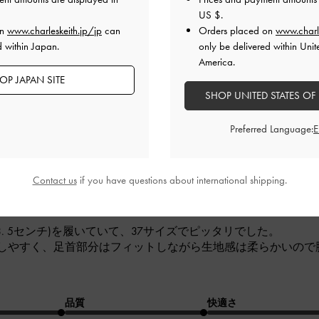
着脱も楽ちんでありがたいです◎
US $
.
品質
快適さ
on
www.charleskeith.jp/jp
can
Orders placed on
www.charl
d within Japan.
only be delivered within Unit
とても良かった
とても良かった
とても
America.
OP JAPAN SITE
SHOP UNITED STATES OF
Preferred Language:
Contact us
if you have questions about international shipping.
待！
23. 5センチ)を履いていて、37サイズでピッタリでした。
しやすく、足首部分はフィットしながら生地感は柔らかいので
品質
快適さ