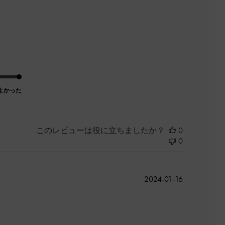
開
日
よかった
このレビューは役に立ちましたか？
0
0
公
2024-01-16
開
日