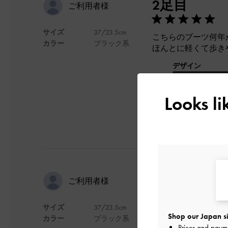
2足目
ご利用者様
サイズ
37/23.5cm
こちらのブーツ何年
カラー
ブラック系
ほんとに軽くて歩き
デザイン
Looks l
使い勝手が
ご利用者様
サイズ
37/23.5cm
使い勝手が良さそう
Shop our Japan si
カラー
ブラック系
Prices and paym