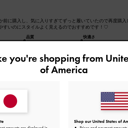
か前に購入し、気に入りすぎてずっと履いていたので再度購入
やすいのにスタイルよく見えるのでおすすめです！♡
品質
快適さ
とてもよかった
とてもよかった
とても
ike you're shopping from
Unite
of America
良いのでは。
で、本人の希望もあり、ギフトとして贈りました。満足しても
te
Shop our United States of Am
ent amounts are displayed in
Prices and payment amounts 