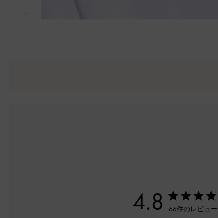
次
4.8
66件のレビュ