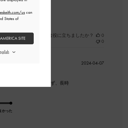
eskeith.com/us
can
よかった
ed States of
このレビューは役に立ちましたか？
0
 AMERICA SITE
0
公
2024-04-07
開
日
感じがありますが靴擦れもせず、長時
よかった