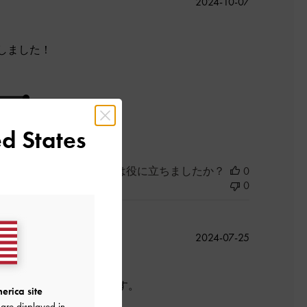
公
2024-10-07
開
日
しました！
よかった
d States
このレビューは役に立ちましたか？
0
0
公
2024-07-25
開
日
らえたようで良かったです。
erica site
are displayed in