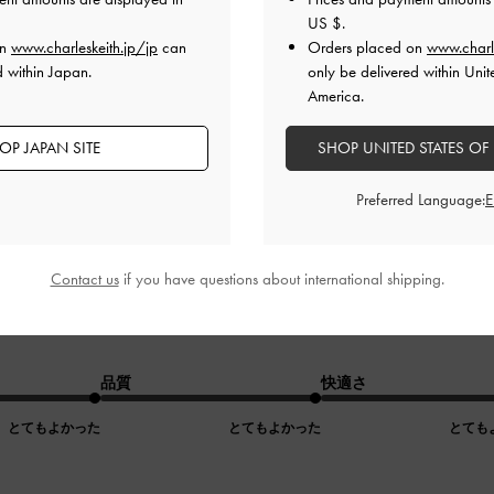
品質
快適さ
US $
.
on
www.charleskeith.jp/jp
can
Orders placed on
www.charl
とてもよかった
とてもよかった
とても
d within Japan.
only be delivered within Unit
America.
OP JAPAN SITE
SHOP UNITED STATES OF
Preferred Language:
Contact us
if you have questions about international shipping.
cmを履いてますが37で、薄いストッキングだと少しパカパカする
品質
快適さ
とてもよかった
とてもよかった
とても