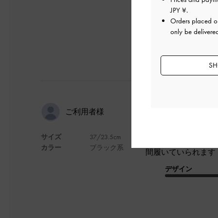
デザイン
JPY ¥
.
Orders placed 
only be delivere
SH
履きやすい
ご利用者様
サイズ
37/23.5cm
普段23. 5〜24
カラー
ブラック系
間履いていられます
デザイン