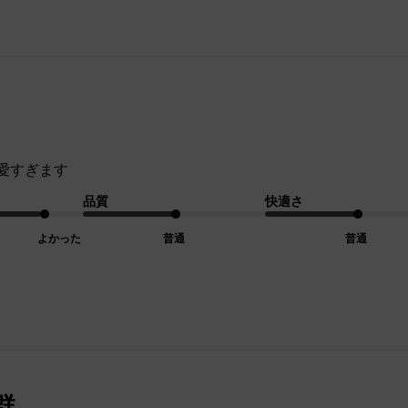
愛すぎます
品質
快適さ
よかった
普通
普通
群