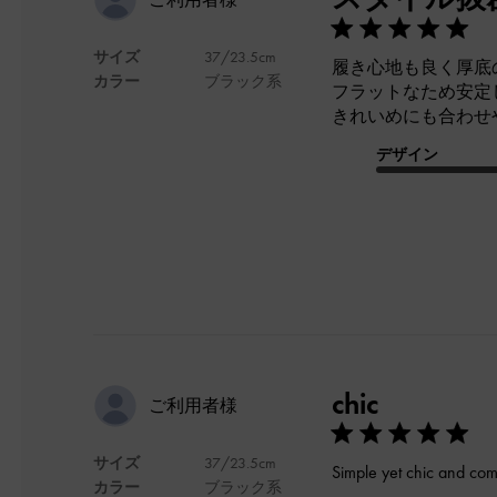
サイズ
37/23.5cm
履き心地も良く厚底
カラー
ブラック系
フラットなため安定
きれいめにも合わせ
デザイン
chic
ご利用者様
サイズ
37/23.5cm
Simple yet chic and comf
カラー
ブラック系