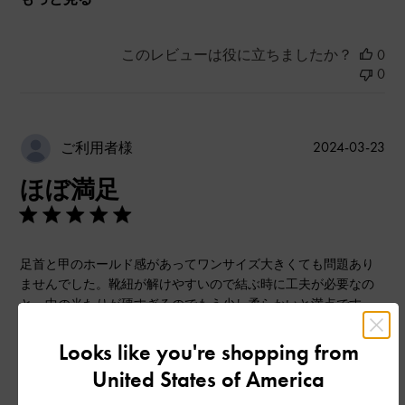
このレビューは役に立ちましたか？
0
0
公
2024-03-23
ご利用者様
開
ほぼ満足
日
足首と甲のホールド感があってワンサイズ大きくても問題あり
ませんでした。靴紐が解けやすいので結ぶ時に工夫が必要なの
と、中の当たりが硬すぎるのでもう少し柔らかいと満点です。
|
サイズ:
37/23.5cm
カラー:
ブラック系
Looks like you're shopping from
デザイン
United States of America
良かった