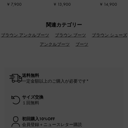
-
ディストレスドコー
ショルダーバッグ
-
ワ
ゲーテッド ボウ
¥ 7,900
¥ 13,900
¥ 14,900
ヒー
インベリーレッド
グバッグ
-
マル
関連カテゴリー
ブラウン アンクルブーツ
ブラウン ブーツ
ブラウン シューズ
アンクルブーツ
ブーツ
送料無料
一定金額以上のご購入が必要です*
サイズ交換
１回無料
初回購入10%OFF
会員登録＋ニュースレター購読