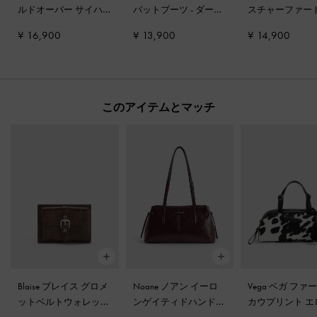
ルドオーバー サイハ
バットブーツ
-
ダーク
スチャーファー
イブーツ
-
キャメル
ブラウン
リジッドソール
¥ 16,900
¥ 13,900
¥ 14,900
トフォームアン
ーツ
-
ブラウン
このアイテムとマッチ
Blaise ブレイス グロメ
Noane ノアン イーロ
Vega ベガ ファ
ットベルトウォレット
ンゲイティドハンドル
カウプリント エ