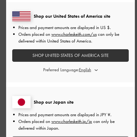
品質
Shop our United States of America site
良かった
Prices and payment amounts are displayed in
US $
.
Orders placed on
www.charleskeith.com/us
can only be
delivered within United States of America.
もっと見る
SHOP UNITED STATES OF AMERICA SITE
このレビューは役に立ちましたか？
0
0
Preferred Language:
公
2024-02-21
ご利用者様
開
Shop our Japan site
可愛い🩷
日
Prices and payment amounts are displayed in
JPY ¥
.
Orders placed on
www.charleskeith.jp/jp
can only be
delivered within Japan.
この丈での内側ファスナー探してました😍