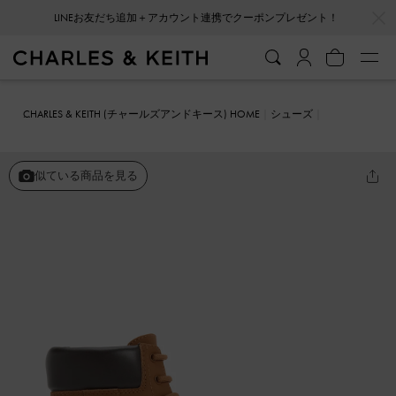
…
…
会員登録＋ニュースレター登録で10%OFFクーポンプレゼント！
CHARLES & KEITH (チャールズアンドキース) HOME
シューズ
ブーツ
Ripley リプリーリッジッドソール アンクルブーツ
似ている商品を見る