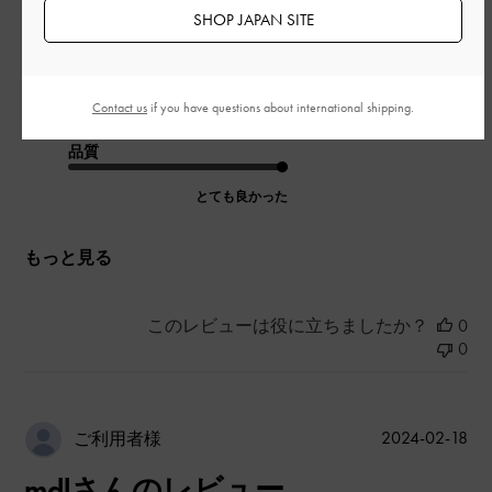
SHOP JAPAN SITE
|
サイズ:
37/23.5cm
カラー:
ブラウン系
デザイン
とても良かった
Contact us
if you have questions about international shipping.
品質
とても良かった
もっと見る
このレビューは役に立ちましたか？
0
0
公
2024-02-18
ご利用者様
開
mdlさんのレビュー
日